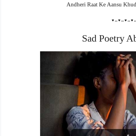
Andheri Raat Ke Aansu Khuda
♥↔♥↔♥↔♥
Sad Poetry A