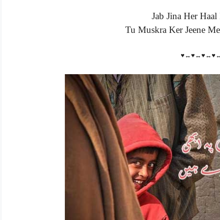
Jab Jina Her Haal
Tu Muskra Ker Jeene Mei
♥↔♥↔♥↔♥