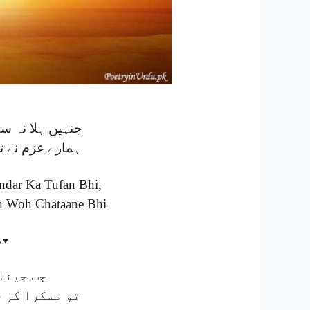
جنہیں ہلا نہ س
ہمارے عزم نے ت
ndar Ka Tufan Bhi,
n Woh Chataane Bhi
↔♥
‏جب جینا
تو مسکرا کر 