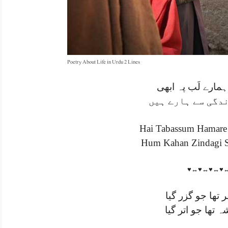
Poetry About Life in Urdu 2 Lines
مارے لَب پہ ابھی
دگی سے ہارے ہیں
Hai Tabassum Hamare
Hum Kahan Zindagi S
♥↔♥↔♥↔♥
 تھا جو گزر گیا
 تھا جو اتر گیا