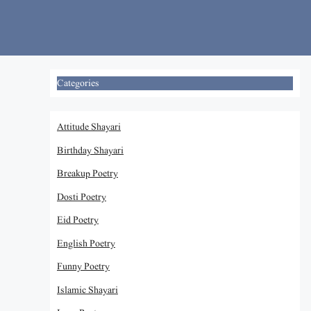
Skip
to
content
Categories
Attitude Shayari
Birthday Shayari
Breakup Poetry
Dosti Poetry
Eid Poetry
English Poetry
Funny Poetry
Islamic Shayari