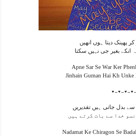
کر پھینک دیتا ہوں انھیں
 انکے بغیر جی نہیں سکتا
Apne Sar Se War Ker Phen
Jinhain Guman Hai Kh Unke B
♥↔♥↔♥↔♥
سے بدل جاتی ہیں تقدیریں
سو خدا سے بات کرتے ہیں
Nadamat Ke Chiragon Se Badal 