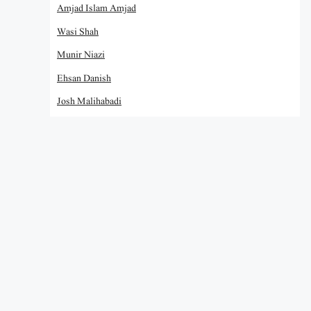
Amjad Islam Amjad
Wasi Shah
Munir Niazi
Ehsan Danish
Josh Malihabadi