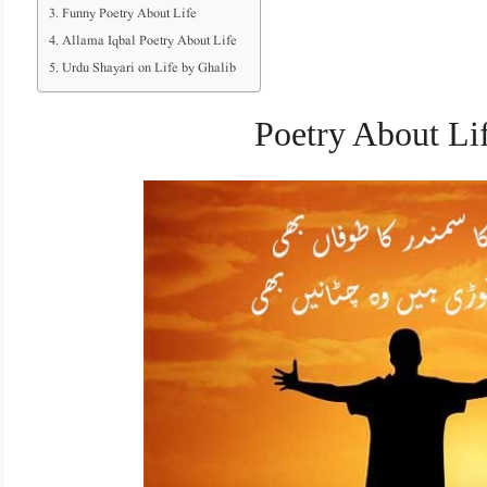
Funny Poetry About Life
Allama Iqbal Poetry About Life
Urdu Shayari on Life by Ghalib
Poetry About Lif