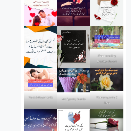
Heart touching
breakup shayari
Flowers poetry 2
Neend shayari urdu
Mafi poetry in urdu
lines