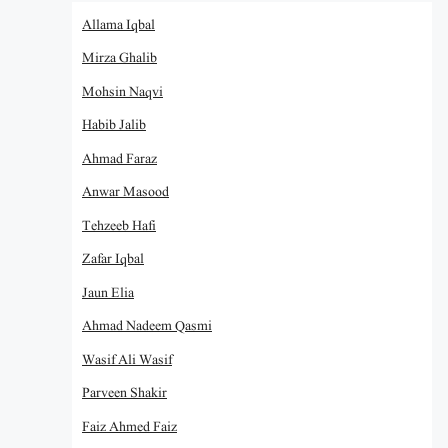
Allama Iqbal
Mirza Ghalib
Mohsin Naqvi
Habib Jalib
Ahmad Faraz
Anwar Masood
Tehzeeb Hafi
Zafar Iqbal
Jaun Elia
Ahmad Nadeem Qasmi
Wasif Ali Wasif
Parveen Shakir
Faiz Ahmed Faiz