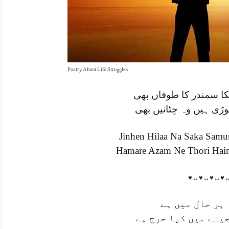
Poetry About Life Struggles
کا سمندر کا طوفاں بھی
وڑی ہیں وہ چٹانیں بھی
Jinhen Hilaa Na Saka Samu
Hamare Azam Ne Thori Hai
♥↔♥↔♥↔♥
 ہر حال میں ہے
جینے میں کیا حرج ہے