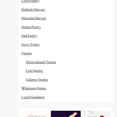
Love Poetry
Mehndi Shayari
Murshid Shayari
Nafrat Poetry
Sad Poetry
Sorry Poetry
Quotes
Motivational Quotes
Life Quotes
Islamic Quotes
Whatsapp Status
Legal Guidance