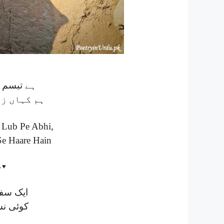
ہے تبسم ہ
ہم کہاں زن
 Lub Pe Abhi,
e Haare Hain
↔♥
ایک سفر
کوئی نشہ