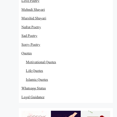
Love Poetry
Mehndi Shayari
Murshid Shayari
Nafrat Poetry
Sad Poetry
Sorry Poetry
Quotes
Motivational Quotes
Life Quotes
Islamic Quotes
Whatsapp Status
Legal Guidance