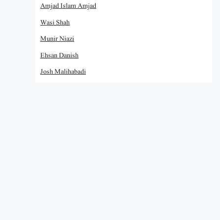
Amjad Islam Amjad
Wasi Shah
Munir Niazi
Ehsan Danish
Josh Malihabadi