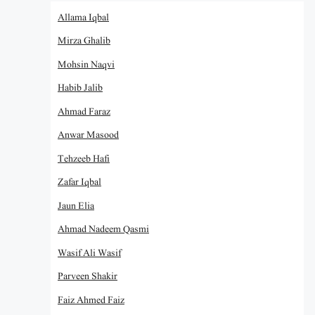
Allama Iqbal
Mirza Ghalib
Mohsin Naqvi
Habib Jalib
Ahmad Faraz
Anwar Masood
Tehzeeb Hafi
Zafar Iqbal
Jaun Elia
Ahmad Nadeem Qasmi
Wasif Ali Wasif
Parveen Shakir
Faiz Ahmed Faiz