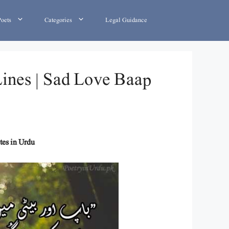
Poets
Categories
Legal Guidance
Lines | Sad Love Baap
tes in Urdu