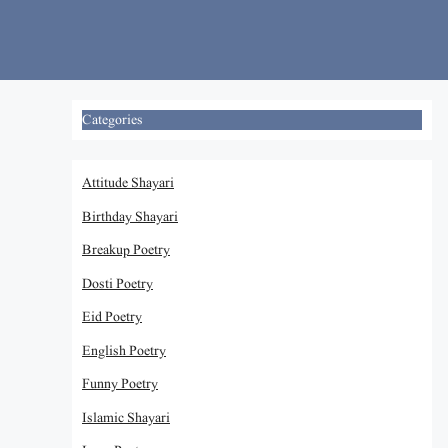
Skip
to
content
Categories
Attitude Shayari
Birthday Shayari
Breakup Poetry
Dosti Poetry
Eid Poetry
English Poetry
Funny Poetry
Islamic Shayari