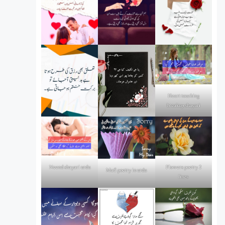
Heart touching
breakup shayari
Flowers poetry 2
Neend shayari urdu
Mafi poetry in urdu
lines