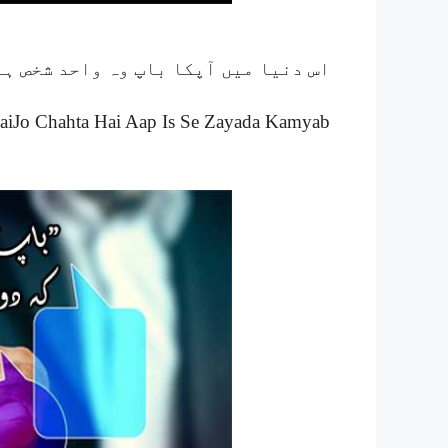
اس دنیا میں آپکا باپ وہ واحد شخص ہے
iJo Chahta Hai Aap Is Se Zayada Kamyab