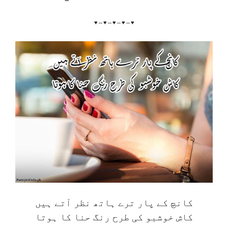
♥⇔♥⇔♥⇔♥⇔♥
کانچ کے پار ترے ہاتھ نظر آتے ہیں
کاش خوشبو کی طرح رنگ حنا کا ہوتا