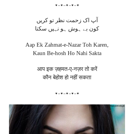
♥⇔♥⇔♥⇔♥⇔♥
آپ اک زحمت نظر تو کریں
کون بے ہوش ہو نہیں سکتا
Aap Ek Zahmat-e-Nazar Toh Karen,
Kaun Be-hosh Ho Nahi Sakta
आप इक ज़हमत-ए-नज़र तो करें
कौन बेहोश हो नहीं सकता
♥⇔♥⇔♥⇔♥⇔♥