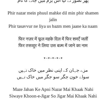
پھر تصور نے لیا اس بزم میں جانے کا نام
Phir nazar mein phuul mahke dil min phir shamen
jalin
Phir tasavvur ne liya us bazm men jaane ka naam
फिर नज़र में फूल महके दिल में फिर शमएँ जलीं
फिर तसव्वुर ने लिया उस बज़्म में जाने का नाम
♥⇔♥⇔♥⇔♥⇔♥
مزے جہان کے اپنی نظر میں خاک نہیں
سواے خون جگر سو جگر میں خاک نہیں
Maze Jahan Ke Apni Nazar Mai Khaak Nahi
Siwaye Khoon-e-Jigar So Jigar Mai Khaak Nahi