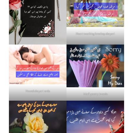
Heart touching breakup shayari
Neend shayari urdu
Mafi poetry in urdu