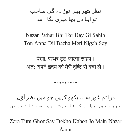
نظر پتھر بھی توڑ دے گی صاحب
تو اپنا دل بچا میری نگاہ سے
Nazar Pathar Bhi Tor Day Gi Sahib
Ton Apna Dil Bacha Meri Nigah Say
देखो, पत्थर टूट जाएगा साहब।
अत: अपने हृदय को मेरी दृष्टि से बचा ले।
♥⇔♥⇔♥⇔♥⇔♥
ذرا تم غور سے دیکھو کہیں جو میں نظر آؤں
مجھے بھی مطلع کرنا بہت عرصے سے غائب ہوں
Zara Tum Ghor Say Dekho Kahen Jo Main Nazar
Aaon