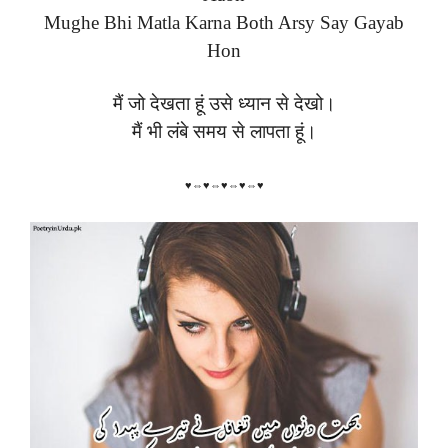
Mughe Bhi Matla Karna Both Arsy Say Gayab
Hon
मैं जो देखता हूं उसे ध्यान से देखो।
मैं भी लंबे समय से लापता हूं।
♥⇔♥⇔♥⇔♥⇔♥