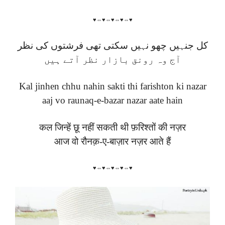
♥⇔♥⇔♥⇔♥⇔♥
کل جنہیں چھو نہیں سکتی تھی فرشتوں کی نظر
آج وہ رونق بازار نظر آتے ہیں
Kal jinhen chhu nahin sakti thi farishton ki nazar
aaj vo raunaq-e-bazar nazar aate hain
कल जिन्हें छू नहीं सकती थी फ़रिश्तों की नज़र
आज वो रौनक़-ए-बाज़ार नज़र आते हैं
♥⇔♥⇔♥⇔♥⇔♥