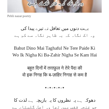
Pehli nazar poetry
بہت دنوں میں تغافل نے تیرے پیدا کی
وہ اک نگاہ کہ بہ ظاہر نگاہ سے کم ہے
Bahut Dino Mai Taghaful Ne Tere Paide Ki
Wo Ik Nigha Ki Ba-Zahir Nigha Se Kam Hai
बहुत दिनों में तग़ाफ़ुल ने तेरे पैदा की
वो इक निगह कि ब-ज़ाहिर निगाह से कम है
♥⇔♥⇔♥⇔♥⇔♥
دھوکہ ہے یہ نظروں کا یہ بازیچہ ہے لذت کا
جو غنچہ قفس میں تھا وہ اصل گلستاں ہے