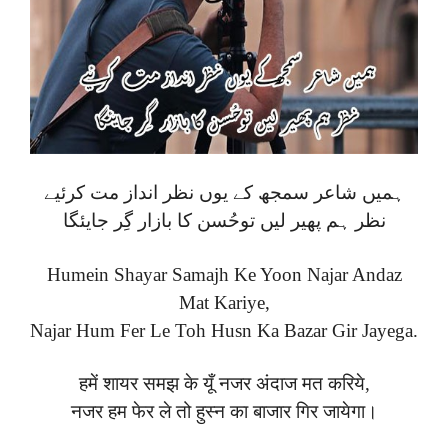
ہمیں شاعر سمجھ کے یوں نظر انداز مت کرئیے
نظر ہم پھیر لیں توحُسن کا بازار گِر جایئگا
Humein Shayar Samajh Ke Yoon Najar Andaz
Mat Kariye,
Najar Hum Fer Le Toh Husn Ka Bazar Gir Jayega.
हमें शायर समझ के यूँ नजर अंदाज मत करिये,
नजर हम फेर ले तो हुस्न का बाजार गिर जायेगा।