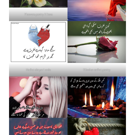
Flowers poetry 2 lines
Nafrat shayari urdu
Khud se nafrat poetry