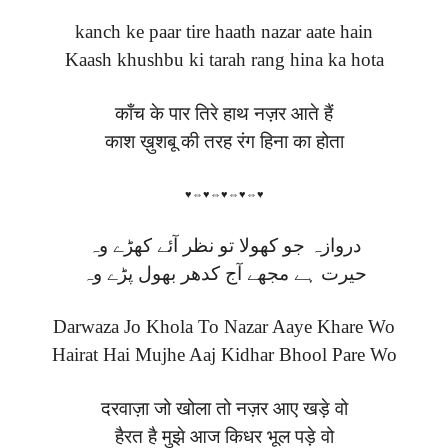
kanch ke paar tire haath nazar aate hain
Kaash khushbu ki tarah rang hina ka hota
काँच के पार तिरे हाथ नज़र आते हैं
काश ख़ुशबू की तरह रंग हिना का होता
♥⇔♥⇔♥⇔♥⇔♥
دروازہ جو کھولا تو نظر آئے کھڑے وہ
حیرت ہے مجھے آج کدھر بھول پڑے وہ
Darwaza Jo Khola To Nazar Aaye Khare Wo
Hairat Hai Mujhe Aaj Kidhar Bhool Pare Wo
दरवाज़ा जो खोला तो नज़र आए खड़े वो
हैरत है मुझे आज किधर भूल पड़े वो