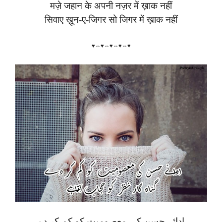
मज़े जहान के अपनी नज़र में ख़ाक नहीं
सिवाए ख़ून-ए-जिगर सो जिगर में ख़ाक नहीं
♥⇔♥⇔♥⇔♥⇔♥
ادائے حسن کی معصومیت کو کم کر دے