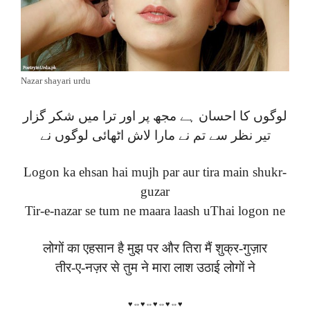
Nazar shayari urdu
لوگوں کا احسان ہے مجھ پر اور ترا میں شکر گزار
تیر نظر سے تم نے مارا لاش اٹھائی لوگوں نے
Logon ka ehsan hai mujh par aur tira main shukr-
guzar
Tir-e-nazar se tum ne maara laash uThai logon ne
लोगों का एहसान है मुझ पर और तिरा मैं शुक्र-गुज़ार
तीर-ए-नज़र से तुम ने मारा लाश उठाई लोगों ने
♥⇔♥⇔♥⇔♥⇔♥