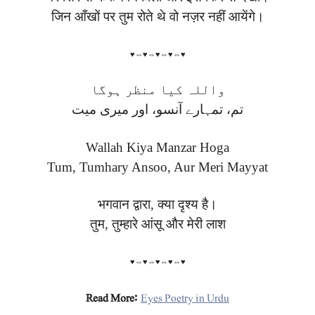
जिन आँखों पर तुम रोते थे वो नज़र नहीं आयेंगे।
♥⇔♥⇔♥⇔♥⇔♥
واللہ کیا منظر ہوگا
تم، تمہارے آنسو، اور میری میت
Wallah Kiya Manzar Hoga
Tum, Tumhary Ansoo, Aur Meri Mayyat
भगवान द्वारा, क्या दृश्य है।
तुम, तुम्हारे आंसू और मेरी लाश
♥⇔♥⇔♥⇔♥⇔♥
Read More:
Eyes Poetry in Urdu