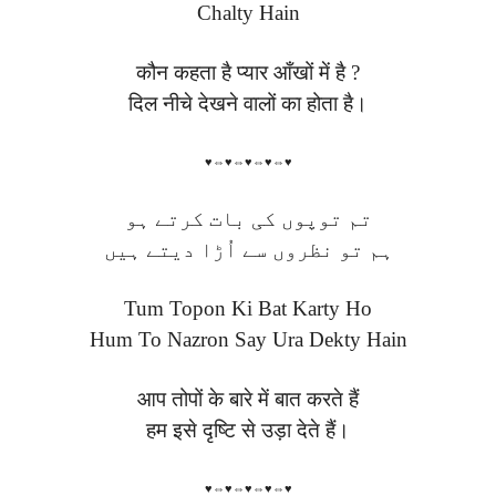
Chalty Hain
कौन कहता है प्यार आँखों में है ?
दिल नीचे देखने वालों का होता है।
♥⇔♥⇔♥⇔♥⇔♥
تم توپوں کی بات کرتے ہو
ہم تو نظروں سے اُڑا دیتے ہیں
Tum Topon Ki Bat Karty Ho
Hum To Nazron Say Ura Dekty Hain
आप तोपों के बारे में बात करते हैं
हम इसे दृष्टि से उड़ा देते हैं।
♥⇔♥⇔♥⇔♥⇔♥