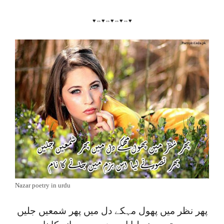
♥⇔♥⇔♥⇔♥⇔♥
Nazar poetry in urdu
پھر نظر میں پھول مہکے دل میں پھر شمعیں جلیں