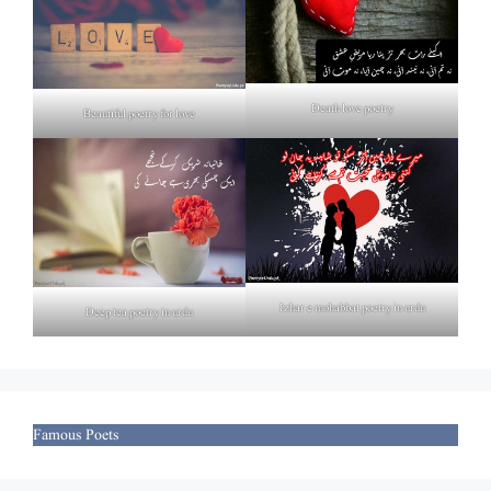
Death love poetry
Beautiful poetry for love
Izhar e mohabbat poetry in urdu
Deep tea poetry in urdu
Famous Poets