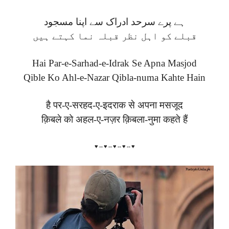
ہے پرے سرحد ادراک سے اپنا مسجود
قبلے کو اہل نظر قبلہ نما کہتے ہیں
Hai Par-e-Sarhad-e-Idrak Se Apna Masjod
Qible Ko Ahl-e-Nazar Qibla-numa Kahte Hain
है पर-ए-सरहद-ए-इदराक से अपना मसजूद
क़िबले को अहल-ए-नज़र क़िबला-नुमा कहते हैं
♥⇔♥⇔♥⇔♥⇔♥