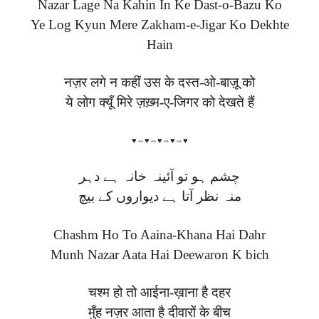
Nazar Lage Na Kahin In Ke Dast-o-Bazu Ko
Ye Log Kyun Mere Zakham-e-Jigar Ko Dekhte
Hain
नज़र लगे न कहीं उस के दस्त-ओ-बाज़ू को
ये लोग क्यूँ मिरे ज़ख़्म-ए-जिगर को देखते हैं
♥⇔♥⇔♥⇔♥⇔♥
چشم ہو تو آئینہ خانہ ہے دہر
منہ نظر آتا ہے دیواروں کے بیچ
Chashm Ho To Aaina-Khana Hai Dahr
Munh Nazar Aata Hai Deewaron K bich
चश्म हो तो आईना-ख़ाना है दहर
मुँह नज़र आता है दीवारों के बीच