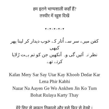
हम इतने भाग्यशाली कहाँ हैं?
तस्वीर में खुश दिखें
♥⇔♥⇔♥⇔♥⇔♥
کفن میرے سر سے اُتار کے خوب دیدار کر لینا پھر
کبھی
نظر نہ آئیں گی وہ آنکھیں جن کو تم بہت رُلایا
کرتے تھے
Kafan Mery Sar Say Utar Kay Khoob Dedar Kar
Lena Phir Kabhi
Nazar Na Aayen Ge Wo Ankhen Jin Ko Tum
Bohat Rulaya Karty Thay
मेरे सिर से कफन निकालो और इसे फिर से देखो।