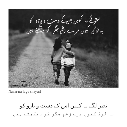
Nazar na lage shayari
نظر لگے نہ کہیں اس کے دست و بازو کو
یہ لوگ کیوں مرے زخمِ جگر کو دیکھتے ہیں