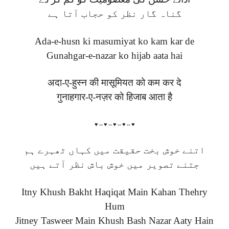
گناہ گار نظر کو حجاب آتا ہے
Ada-e-husn ki masumiyat ko kam kar de
Gunahgar-e-nazar ko hijab aata hai
अदा-ए-हुस्न की मासूमियत को कम कर दे
गुनाहगार-ए-नज़र को हिजाब आता है
♥⇔♥⇔♥⇔♥⇔♥
اتنے خوش بخت حقیقت میں کہاں ٹھہرے ہم
جتنے تصویر میں خوش باش نظر آتے ہیں
Itny Khush Bakht Haqiqat Main Kahan Thehry
Hum
Jitney Tasweer Main Khush Bash Nazar Aaty Hain