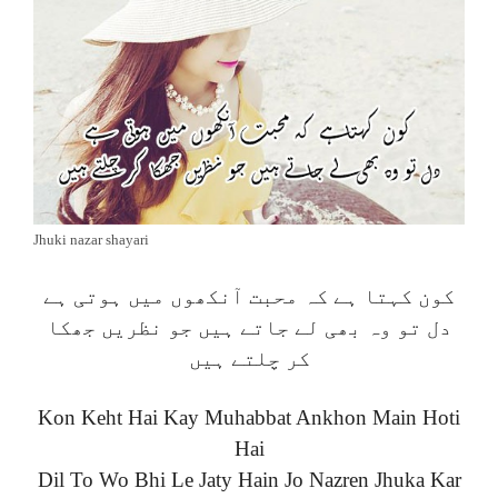
Jhuki nazar shayari
کون کہتا ہے کہ محبت آنکھوں میں ہوتی ہے
دل تو وہ بھی لے جاتے ہیں جو نظریں جھکا
کر چلتے ہیں
Kon Keht Hai Kay Muhabbat Ankhon Main Hoti
Hai
Dil To Wo Bhi Le Jaty Hain Jo Nazren Jhuka Kar