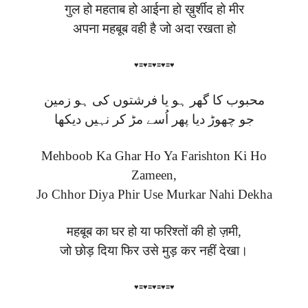
गुल हो महताब हो आईना हो ख़ुर्शीद हो मीर
अपना महबूब वही है जो अदा रखता हो
♥≡♥≡♥≡♥≡♥
محبوب کا گھر ہو یا فرشتوں کی ہو زمین
جو چھوڑ دیا پھر اُسے مڑ کر نہیں دیکھا
Mehboob Ka Ghar Ho Ya Farishton Ki Ho
Zameen,
Jo Chhor Diya Phir Use Murkar Nahi Dekha
महबूब का घर हो या फरिश्तों की हो ज़मी,
जो छोड़ दिया फिर उसे मुड़ कर नहीं देखा।
♥≡♥≡♥≡♥≡♥