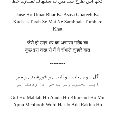
کچھ اس طرح سے میں نے سنبھالے تمہارے خط
Jaise Ho Umar Bhar Ka Asasa Ghareeb Ka
Kuch Is Tarah Se Mai Ne Sambhale Tumhare
Khat
जैसे हो उम्र भर का असासा ग़रीब का
कुछ इस तरह से मैं ने सँभाले तुम्हारे ख़त
♥≡♥≡♥≡♥≡♥
گل ہو مہتاب ہو آئینہ ہو خورشید ہو میر
اپنا محبوب وہی ہے جو ادا رکھتا ہو
Gul Ho Mahtab Ho Aaina Ho Khurshid Ho Mir
Apna Mehboob Wohi Hai Jo Ada Rakhta Ho