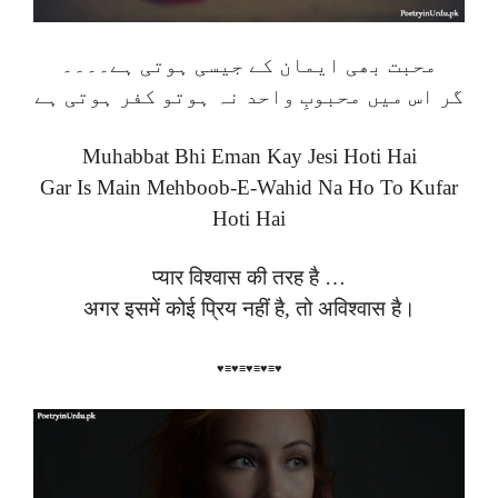
محبت بھی ایمان کے جیسی ہوتی ہے۔۔۔۔
گر اس میں محبوبِ واحد نہ ہوتو کفر ہوتی ہے
Muhabbat Bhi Eman Kay Jesi Hoti Hai
Gar Is Main Mehboob-E-Wahid Na Ho To Kufar
Hoti Hai
प्यार विश्वास की तरह है …
अगर इसमें कोई प्रिय नहीं है, तो अविश्वास है।
♥≡♥≡♥≡♥≡♥