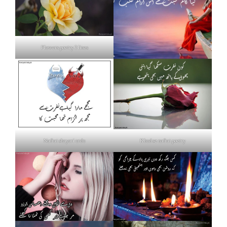
Flowers poetry 2 lines
Nafrat shayari urdu
Khud se nafrat poetry