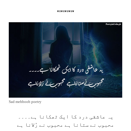
♥≡♥≡♥≡♥≡♥
Sad mehboob poetry
یہ عاشقی درد کا ایک ٹھکانا ہے۔۔۔۔
محبوب نے ستانا ہے محبوب نے رُلانا ہے