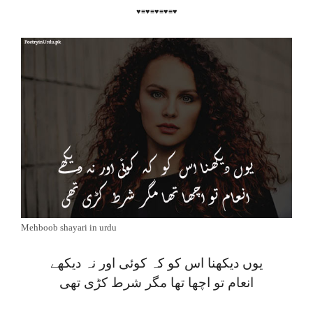
♥≡♥≡♥≡♥≡♥
Mehboob shayari in urdu
یوں دیکھنا اس کو کہ کوئی اور نہ دیکھے
انعام تو اچھا تھا مگر شرط کڑی تھی