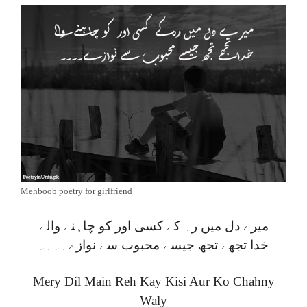
Mehboob poetry for girlfriend
میرے دل میں رہ کے کسی اور کو چاہنے والے
خدا تجھے تجھ جیسے محبوب سے نوازے۔۔۔۔
Mery Dil Main Reh Kay Kisi Aur Ko Chahny
Waly