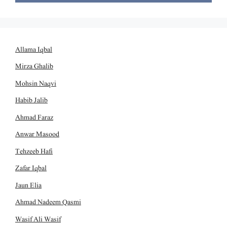
Allama Iqbal
Mirza Ghalib
Mohsin Naqvi
Habib Jalib
Ahmad Faraz
Anwar Masood
Tehzeeb Hafi
Zafar Iqbal
Jaun Elia
Ahmad Nadeem Qasmi
Wasif Ali Wasif