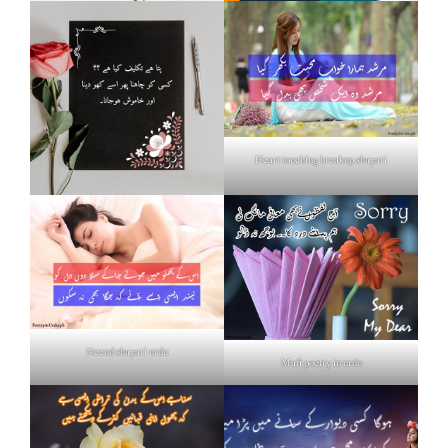
Heart touching breakup shayari
Neend shayari urdu
Mafi poetry in urdu