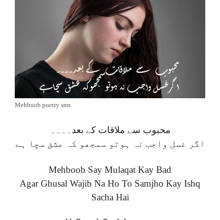
Mehboob poetry sms
محبوب سے ملاقات کے بعد۔۔۔۔
اگر غسل واجب نہ ہوتو سمجھو کہ عشق سچا ہے
Mehboob Say Mulaqat Kay Bad
Agar Ghusal Wajib Na Ho To Samjho Kay Ishq
Sacha Hai