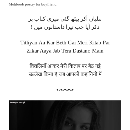
Mehboob poetry for boyfriend
تتلیاں آکر بیٹھ گئی میری کتاب پر
! ذکر آیا جب تیرا داستانوں میں
Titliyan Aa Kar Beth Gai Meri Kitab Par
Zikar Aaya Jab Tera Dastano Main
तितलियाँ आकर मेरी किताब पर बैठ गई
उल्लेख किया है जब आपकी कहानियों में
♥≡♥≡♥≡♥≡♥