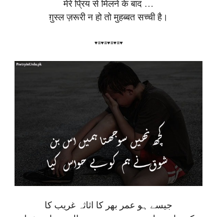
मेरे प्रिय से मिलने के बाद …
ग़ुस्ल ज़रूरी न हो तो मुहब्बत सच्ची है।
♥≡♥≡♥≡♥≡♥
جیسے ہو عمر بھر کا اثاثہ غریب کا