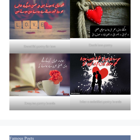
Death love poetry
Beautiful poetry for love
Izhar e mohabbat poetry in urdu
Deep tea poetry in urdu
Famous Poets