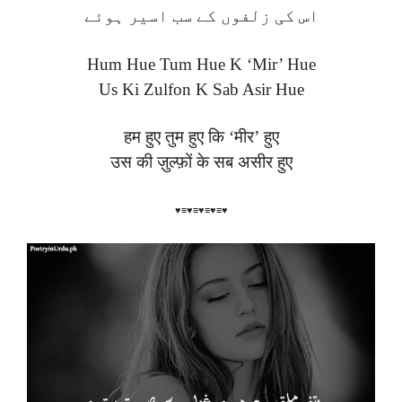
اس کی زلفوں کے سب اسیر ہوئے
Hum Hue Tum Hue K ‘Mir’ Hue
Us Ki Zulfon K Sab Asir Hue
हम हुए तुम हुए कि ‘मीर’ हुए
उस की ज़ुल्फ़ों के सब असीर हुए
♥≡♥≡♥≡♥≡♥