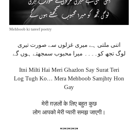
Mehboob ki tareef poetry
اتنی ملتی ہے میری غزلوں سے صورت تیری
لوگ تجھ کو۔۔۔۔ میرا محبوب سمجھتے ہوں گے
Itni Milti Hai Meri Ghazlon Say Surat Teri
Log Tugh Ko… Mera Mehboob Samjhty Hon
Gay
मेरी ग़ज़लों के लिए बहुत कुछ
लोग आपको मेरी प्यारी समझ जाएगी।
♥≡♥≡♥≡♥≡♥