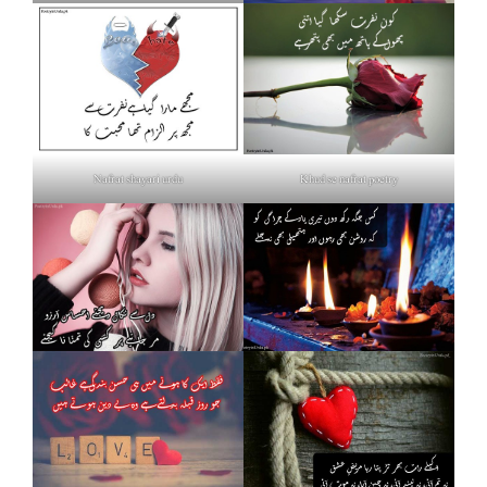
Nafrat shayari urdu
Khud se nafrat poetry