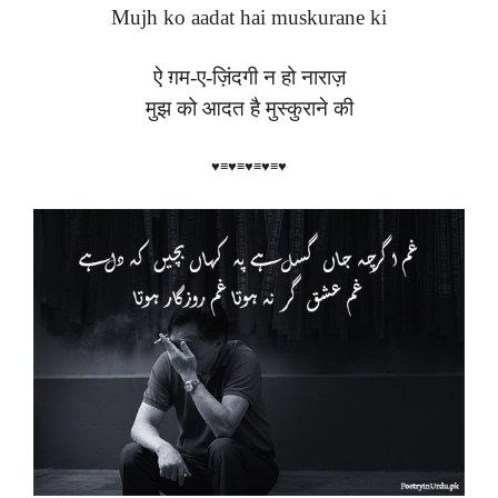
Mujh ko aadat hai muskurane ki
ऐ ग़म-ए-ज़िंदगी न हो नाराज़
मुझ को आदत है मुस्कुराने की
♥≡♥≡♥≡♥≡♥