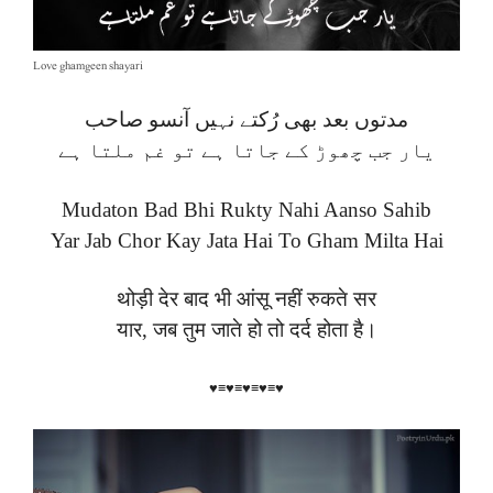
Love ghamgeen shayari
مدتوں بعد بھی رُکتے نہیں آنسو صاحب
یار جب چھوڑ کے جاتا ہے تو غم ملتا ہے
Mudaton Bad Bhi Rukty Nahi Aanso Sahib
Yar Jab Chor Kay Jata Hai To Gham Milta Hai
थोड़ी देर बाद भी आंसू नहीं रुकते सर
यार, जब तुम जाते हो तो दर्द होता है।
♥≡♥≡♥≡♥≡♥