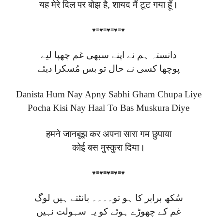
यह मेरे दिल पर बोझ है, शायद मैं टूट गया हूँ।
♥≡♥≡♥≡♥≡♥
دانستہ ہم نے اپنے سبھی غم چھپا لیے
پوچھا کسی نے حال تو بس مُسکرا دیئے
Danista Hum Nay Apny Sabhi Gham Chupa Liye
Pocha Kisi Nay Haal To Bas Muskura Diye
हमने जानबूझ कर अपना सारा गम छुपाया
कोई बस मुस्कुरा दिया।
♥≡♥≡♥≡♥≡♥
سُکھ برابر کا ہو تو۔۔۔۔ بانٹتے ہیں لوگ
غم کے چھوڑے ہوئے کو یہ سہولت نہیں