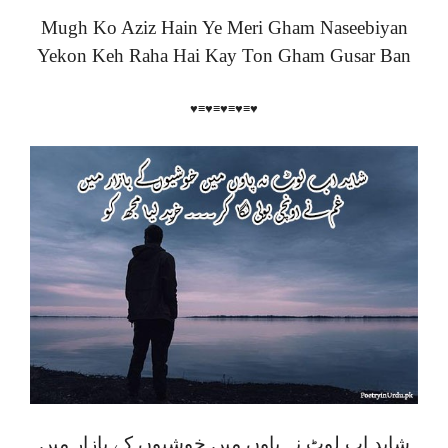
Mugh Ko Aziz Hain Ye Meri Gham Naseebiyan
Yekon Keh Raha Hai Kay Ton Gham Gusar Ban
♥≡♥≡♥≡♥≡♥
شاید اب لوٹ نہ پاوں میں خوشیوں کے بازار میں