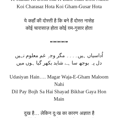
Koi Charasaz Hota Koi Gham-Gusar Hota
ये कहाँ की दोस्ती है कि बने हैं दोस्त नासेह
कोई चारासाज़ होता कोई ग़म-गुसार होता
♥≡♥≡♥≡♥≡♥
اُداسیاں ہیں۔۔۔۔ مگر وجہِ غم معلوم نہیں
دل پہ بوجھ سا ہے شاید بکھر گیا ہوں میں
Udasiyan Hain…. Magar Waja-E-Gham Maloom
Nahi
Dil Pay Bojh Sa Hai Shayad Bikhar Gaya Hon
Main
दुख है… लेकिन दुःख का कारण अज्ञात है