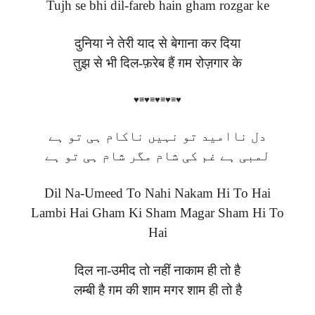
Tujh se bhi dil-fareb hain gham rozgar ke
दुनिया ने तेरी याद से बेगाना कर दिया
तुझ से भी दिल-फ़रेब हैं ग़म रोज़गार के
♥≡♥≡♥≡♥≡♥
دل ناامید تو نہیں ناکام ہی تو ہے
لمبی ہے غم کی شام مگر شام ہی تو ہے
Dil Na-Umeed To Nahi Nakam Hi To Hai
Lambi Hai Gham Ki Sham Magar Sham Hi To
Hai
दिल ना-उमीद तो नहीं नाकाम ही तो है
लम्बी है ग़म की शाम मगर शाम ही तो है