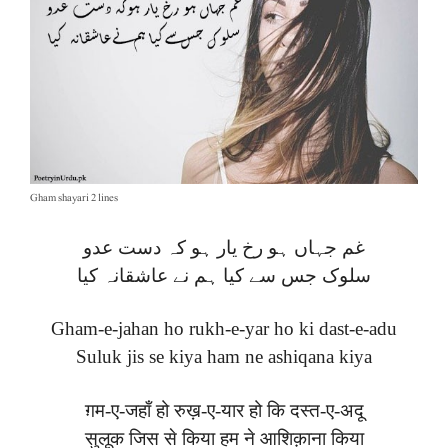
Gham shayari 2 lines
غم جہاں ہو رخ یار ہو کہ دست عدو
سلوک جس سے کیا ہم نے عاشقانہ کیا
Gham-e-jahan ho rukh-e-yar ho ki dast-e-adu
Suluk jis se kiya ham ne ashiqana kiya
ग़म-ए-जहाँ हो रुख़-ए-यार हो कि दस्त-ए-अदू
सुलूक जिस से किया हम ने आशिक़ाना किया