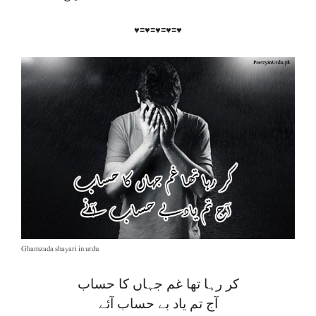
♥≡♥≡♥≡♥≡♥
Ghamzada shayari in urdu
کر رہا تھا غم جہاں کا حساب
آج تم یاد بے حساب آئے