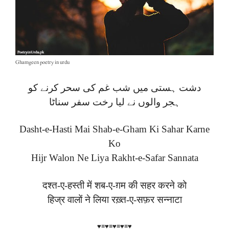
Ghamgeen poetry in urdu
دشت ہستی میں شب غم کی سحر کرنے کو
ہجر والوں نے لیا رخت سفر سناٹا
Dasht-e-Hasti Mai Shab-e-Gham Ki Sahar Karne
Ko
Hijr Walon Ne Liya Rakht-e-Safar Sannata
दश्त-ए-हस्ती में शब-ए-ग़म की सहर करने को
हिज्र वालों ने लिया रख़्त-ए-सफ़र सन्नाटा
♥≡♥≡♥≡♥≡♥