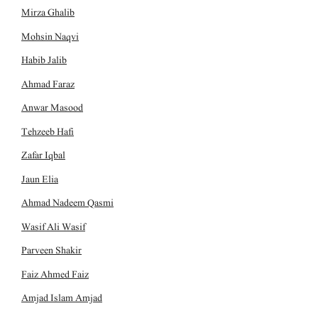
Mirza Ghalib
Mohsin Naqvi
Habib Jalib
Ahmad Faraz
Anwar Masood
Tehzeeb Hafi
Zafar Iqbal
Jaun Elia
Ahmad Nadeem Qasmi
Wasif Ali Wasif
Parveen Shakir
Faiz Ahmed Faiz
Amjad Islam Amjad