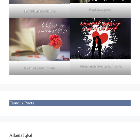
Death love poetry
Beautiful poetry for love
Izhar e mohabbat poetry in urdu
Deep tea poetry in urdu
Famous Poets
Allama Iqbal