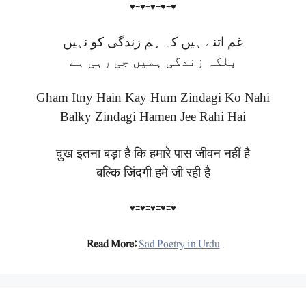
♥≡♥≡♥≡♥≡♥
غم اتنے ہیں کہ ہم زندگی کو نہیں
بلکہ زندگی ہمیں جی رہی ہے
Gham Itny Hain Kay Hum Zindagi Ko Nahi
Balky Zindagi Hamen Jee Rahi Hai
दुख इतना बड़ा है कि हमारे पास जीवन नहीं है
बल्कि जिंदगी हमें जी रही है
♥≡♥≡♥≡♥≡♥
Read More:
Sad Poetry in Urdu