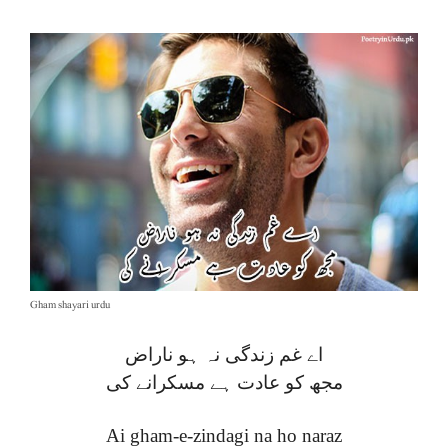
Gham shayari urdu
اے غم زندگی نہ ہو ناراض
مجھ کو عادت ہے مسکرانے کی
Ai gham-e-zindagi na ho naraz