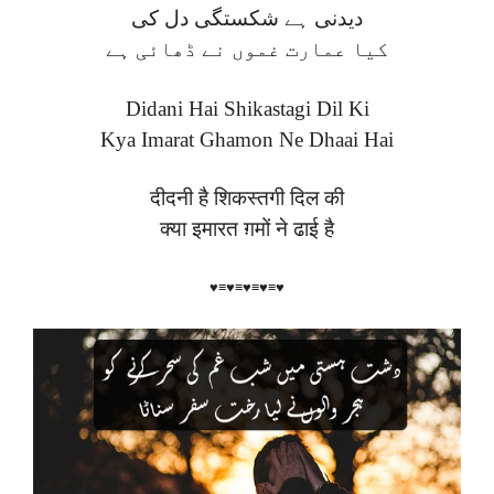
دیدنی ہے شکستگی دل کی
کیا عمارت غموں نے ڈھائی ہے
Didani Hai Shikastagi Dil Ki
Kya Imarat Ghamon Ne Dhaai Hai
दीदनी है शिकस्तगी दिल की
क्या इमारत ग़मों ने ढाई है
♥≡♥≡♥≡♥≡♥