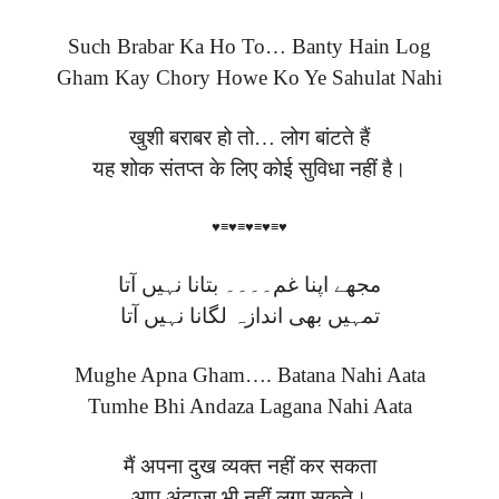
Such Brabar Ka Ho To… Banty Hain Log
Gham Kay Chory Howe Ko Ye Sahulat Nahi
खुशी बराबर हो तो… लोग बांटते हैं
यह शोक संतप्त के लिए कोई सुविधा नहीं है।
♥≡♥≡♥≡♥≡♥
مجھے اپنا غم۔۔۔۔ بتانا نہیں آتا
تمہیں بھی اندازہ لگانا نہیں آتا
Mughe Apna Gham…. Batana Nahi Aata
Tumhe Bhi Andaza Lagana Nahi Aata
मैं अपना दुख व्यक्त नहीं कर सकता
आप अंदाजा भी नहीं लगा सकते।