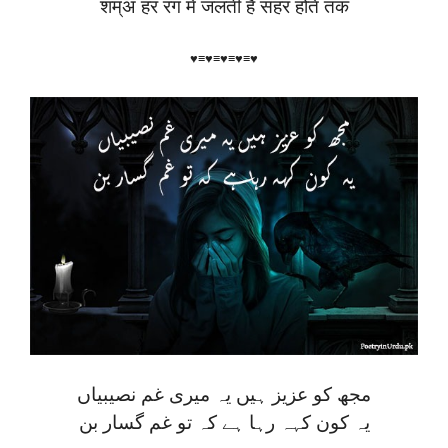
शम्अ हर रंग में जलती है सहर होते तक
♥≡♥≡♥≡♥≡♥
مجھ کو عزیز ہیں یہ میری غم نصیبیاں
یہ کون کہہ رہا ہے کہ تو غم گسار بن