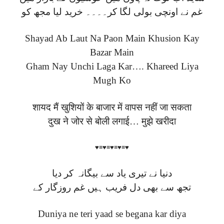
غم نے اونچی بولی لگا کر۔۔۔۔ خرید لیا مجھ کو
Shayad Ab Laut Na Paon Main Khusion Kay
Bazar Main
Gham Nay Unchi Laga Kar…. Khareed Liya
Mugh Ko
शायद मैं खुशियों के बाजार में वापस नहीं जा सकता
दुख ने जोर से बोली लगाई… मुझे खरीदा
♥≡♥≡♥≡♥≡♥
دنیا نے تیری یاد سے بیگانہ کر دیا
تجھ سے بھی دل فریب ہیں غم روزگار کے
Duniya ne teri yaad se begana kar diya