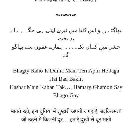
♥≡♥≡♥≡♥≡♥
بھاگتے رہو اس دُنیا میں تیری اپنی ہی جگہ ہے اے
بد بخت
حشر میں کہاں تک۔۔۔۔ ہمارے غموں سے بھاگو
گے
Bhagty Raho Is Dunia Main Teri Apni He Jaga
Hai Bad Bakht
Hashar Main Kahan Tak…. Hamary Ghamon Say
Bhago Gay
भागते रहो, इस दुनिया में तुम्हारी अपनी जगह है, बदकिस्मत!
जी उठने में कितनी दूर… हमारे दुखों से दूर भागो