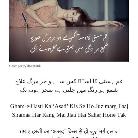
Gham poetry sms in urdu
غم ہستی کا اسدؔ کس سے ہو جز مرگ علاج
شمع ہر رنگ میں جلتی ہے سحر ہونے تک
Gham-e-Hasti Ka ‘Asad’ Kis Se Ho Juz marg Ilaaj
Shamaa Har Rang Mai Jlati Hai Sahar Hone Tak
ग़म-ए-हस्ती का ‘असद’ किस से हो जुज़ मर्ग इलाज