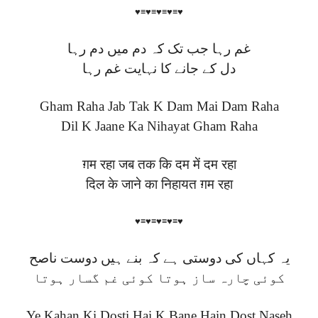
♥≡♥≡♥≡♥≡♥
غم رہا جب تک کہ دم میں دم رہا
دل کے جانے کا نہایت غم رہا
Gham Raha Jab Tak K Dam Mai Dam Raha
Dil K Jaane Ka Nihayat Gham Raha
ग़म रहा जब तक कि दम में दम रहा
दिल के जाने का निहायत ग़म रहा
♥≡♥≡♥≡♥≡♥
یہ کہاں کی دوستی ہے کہ بنے ہیں دوست ناصح
کوئی چارہ ساز ہوتا کوئی غم گسار ہوتا
Ye Kahan Ki Dosti Hai K Bane Hain Dost Naseh