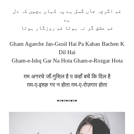
غم اگرچہ جاں گسل ہے پہ کہاں بچیں کہ دل
ہے
غم عشق گر نہ ہوتا غم روزگار ہوتا
Gham Agarche Jan-Gusil Hai Pa Kahan Bachen K
Dil Hai
Gham-e-Ishq Gar Na Hota Gham-e-Rozgar Hota
ग़म अगरचे जाँ-गुसिल है प कहाँ बचें कि दिल है
ग़म-ए-इश्क़ गर न होता ग़म-ए-रोज़गार होता
♥≡♥≡♥≡♥≡♥