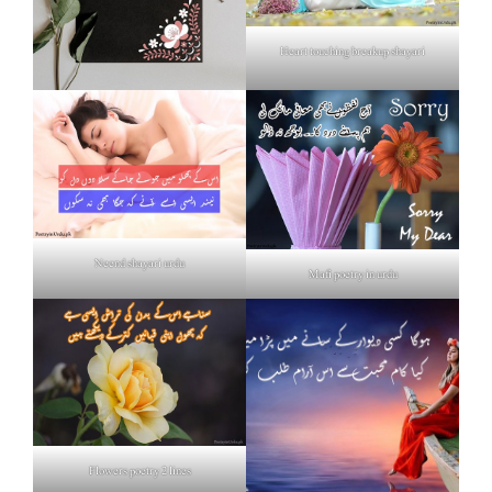
Heart touching breakup shayari
Neend shayari urdu
Mafi poetry in urdu
Flowers poetry 2 lines