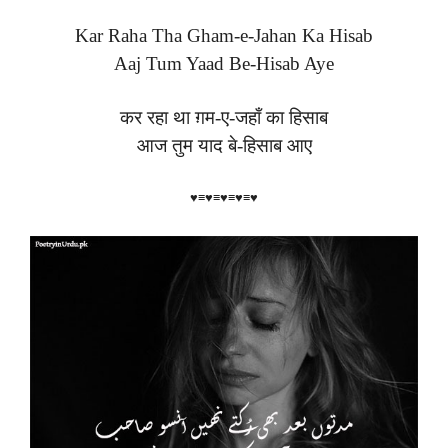
Kar Raha Tha Gham-e-Jahan Ka Hisab
Aaj Tum Yaad Be-Hisab Aye
कर रहा था ग़म-ए-जहाँ का हिसाब
आज तुम याद बे-हिसाब आए
♥≡♥≡♥≡♥≡♥