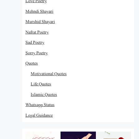
Love Poetry
Mehndi Shayari
Murshid Shayari
Nafrat Poetry
Sad Poetry
Sorry Poetry
Quotes
Motivational Quotes
Life Quotes
Islamic Quotes
Whatsapp Status
Legal Guidance