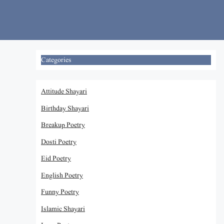
Skip
to
content
Categories
Attitude Shayari
Birthday Shayari
Breakup Poetry
Dosti Poetry
Eid Poetry
English Poetry
Funny Poetry
Islamic Shayari