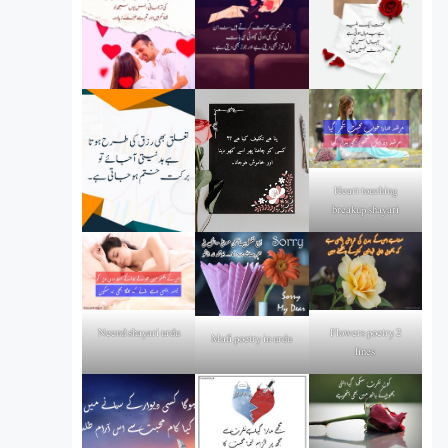
Heart touching
breakup shayari
Flowers poetry 2
Neend shayari urdu
Mafi poetry in urdu
lines