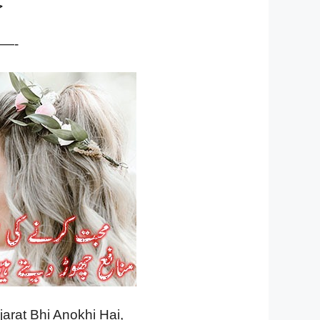
ج
—-
arat Bhi Anokhi Hai,