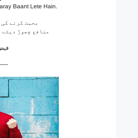
ray Baant Lete Hain.
محبت کرنے کی 
منافع چھوڑ دیتے ہ
فیض
—-