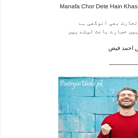
Manafa Chor Dete Hain Khasa
تجارت بھی انوکھی ہے
یں خسارے بانٹ لیتے ہیں
 احمد فیض
—————