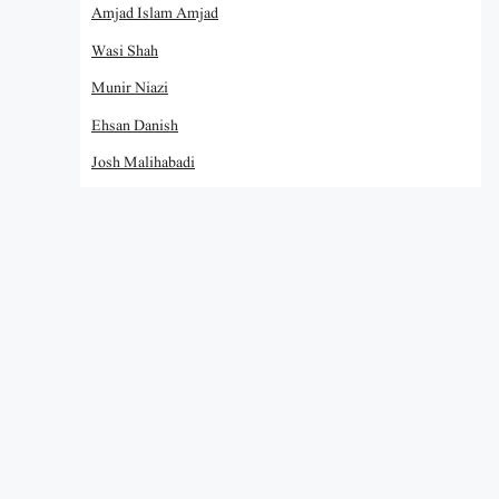
Amjad Islam Amjad
Wasi Shah
Munir Niazi
Ehsan Danish
Josh Malihabadi