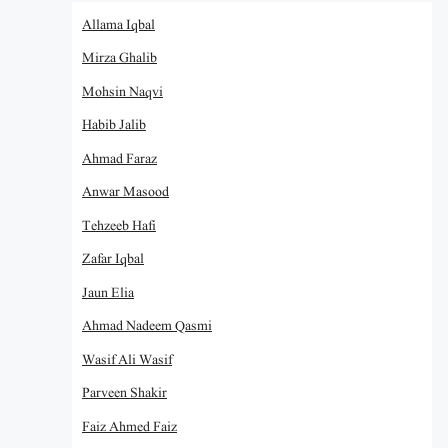
Allama Iqbal
Mirza Ghalib
Mohsin Naqvi
Habib Jalib
Ahmad Faraz
Anwar Masood
Tehzeeb Hafi
Zafar Iqbal
Jaun Elia
Ahmad Nadeem Qasmi
Wasif Ali Wasif
Parveen Shakir
Faiz Ahmed Faiz