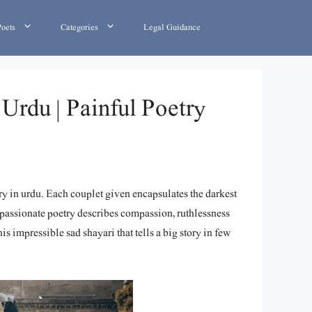
Poets
Categories
Legal Guidance
 Urdu | Painful Poetry
try in urdu. Each couplet given encapsulates the darkest
 passionate poetry describes compassion, ruthlessness
is impressible sad shayari that tells a big story in few