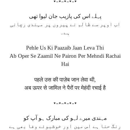
♥↔♥↔♥↔♥↔♥
پہلے اس کی پازیب جان لیوا تھی
اب اوپر سے ظالم نے پیروں پر مہندی رچانی
ہے۔
Pehle Us Ki Paazaib Jaan Leva Thi
Ab Oper Se Zaamil Ne Pairon Per Mehndi Rachai
Hai
पहले उस की पाज़ेब जान लेवा थी,
अब ऊपर से जामिल ने पैरों पर मेहंदी रचाई है
♥↔♥↔♥↔♥↔♥
مہندی میرے لہو کی مبارک ہو آپ کو
رنگ حنا ہے اس میں اور خوشبوئے وفا بھی ہے