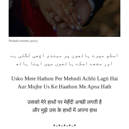
Mehndi romantic poetry
اسکو میرے ہاتھوں پر مہندی اچھی لگتی ہے
اور مجھے اسکے ہاتھوں میں اپنا ہاتھ
Usko Mere Hathon Per Mehndi Achhi Lagti Hai
Aur Mujhe Us Ke Haathon Me Apna Hath
उसको मेरे हाथों पर मेहँदी अच्छी लगती है
और मुझे उस के हाथों में अपना हाथ
♥↔♥↔♥↔♥↔♥