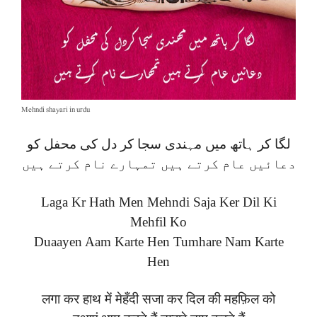
Mehndi shayari in urdu
لگا کر ہاتھ میں مہندی سجا کر دل کی محفل کو
دعائیں عام کرتے ہیں تمہارے نام کرتے ہیں
Laga Kr Hath Men Mehndi Saja Ker Dil Ki
Mehfil Ko
Duaayen Aam Karte Hen Tumhare Nam Karte
Hen
लगा कर हाथ में मेहँदी सजा कर दिल की महफ़िल को