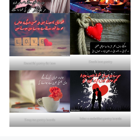
Death love poetry
Beautiful poetry for love
Izhar e mohabbat poetry in urdu
Deep tea poetry in urdu