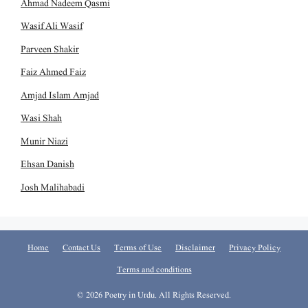
Ahmad Nadeem Qasmi
Wasif Ali Wasif
Parveen Shakir
Faiz Ahmed Faiz
Amjad Islam Amjad
Wasi Shah
Munir Niazi
Ehsan Danish
Josh Malihabadi
Home
Contact Us
Terms of Use
Disclaimer
Privacy Policy
Terms and conditions