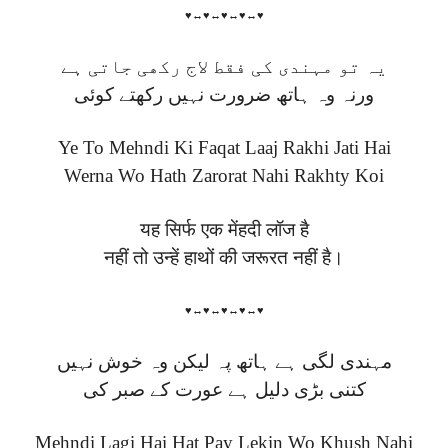
♥↔♥↔♥↔♥↔♥
یہ تو مہندی کی فقط لاج رکھی جاتی ہے
ورنہ وہ ہاتھ ضرورت نہیں رکھتے کوئی
Ye To Mehndi Ki Faqat Laaj Rakhi Jati Hai
Werna Wo Hath Zarorat Nahi Rakhty Koi
यह सिर्फ एक मेंहदी लॉज है
नहीं तो उन्हें हाथों की जरूरत नहीं है।
♥↔♥↔♥↔♥↔♥
مہندی لگی ہے ہاتھ پہ لیکن وہ خوش نہیں
کتنی بڑی دلیل ہے عورت کے صبر کی
Mehndi Lagi Hai Hat Pay Lekin Wo Khush Nahi