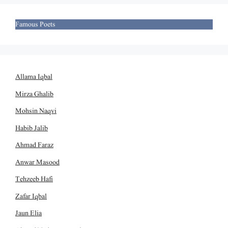
Famous Poets
Allama Iqbal
Mirza Ghalib
Mohsin Naqvi
Habib Jalib
Ahmad Faraz
Anwar Masood
Tehzeeb Hafi
Zafar Iqbal
Jaun Elia