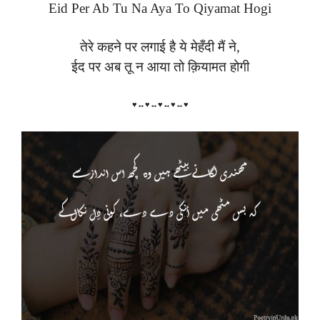
Eid Per Ab Tu Na Aya To Qiyamat Hogi
तेरे कहने पर लगाई है ये मेहँदी मैं ने,
ईद पर अब तू न आया तो क़ियामत होगी
♥↔♥↔♥↔♥↔♥