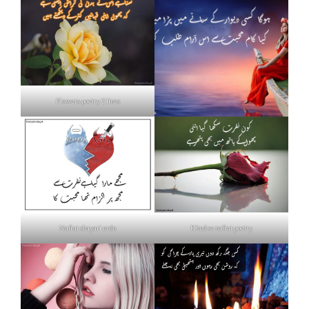
Flowers poetry 2 lines
Nafrat shayari urdu
Khud se nafrat poetry