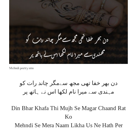
Mehndi poetry sms
دن بھر خفا تھی مجھ سےمگر چاند رات کو
مہندی سے میرا نام لکھا اس نے ہاتھ پر
Din Bhar Khafa Thi Mujh Se Magar Chaand Rat
Ko
Mehndi Se Mera Naam Likha Us Ne Hath Per