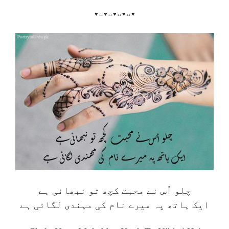
♥↔♥↔♥↔♥↔♥
چلو اُس نے محبت کچھ تو نبھائی ہے
ایک ہاتھ پہ میرے نام کی مہندی لگائی ہے