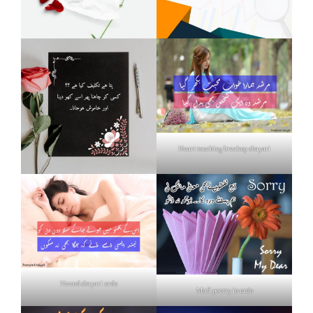
Heart touching breakup shayari
Neend shayari urdu
Mafi poetry in urdu