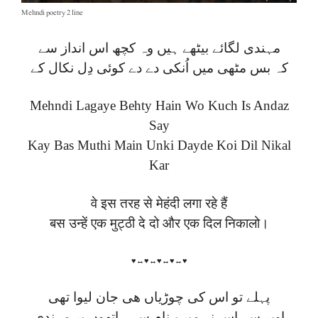
Mehndi poetry 2 line
مہندی لگائے بیٹھے ہیں وہ کچھ اس انداز سے
کہ بس مٹھی میں اُنکی دے دے کوئی دِل نکال کے
Mehndi Lagaye Behty Hain Wo Kuch Is Andaz
Say
Kay Bas Muthi Main Unki Dayde Koi Dil Nikal
Kar
वे इस तरह से मेहंदी लगा रहे हैं
बस उन्हें एक मुट्ठी दे दो और एक दिल निकालो।
♥↔♥↔♥↔♥↔♥
پہلے تو اس کی چوڑیاں ھی جان لیوا تھی
اوپر سے اس نے میرے نام سے ہاتھوں پر مہندی