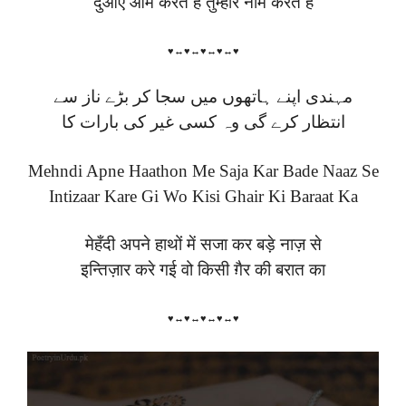
दुआएं आम करते हैं तुम्हारे नाम करते हैं
♥↔♥↔♥↔♥↔♥
مہندی اپنے ہاتھوں میں سجا کر بڑے ناز سے
انتظار کرے گی وہ کسی غیر کی بارات کا
Mehndi Apne Haathon Me Saja Kar Bade Naaz Se
Intizaar Kare Gi Wo Kisi Ghair Ki Baraat Ka
मेहँदी अपने हाथों में सजा कर बड़े नाज़ से
इन्तिज़ार करे गई वो किसी ग़ैर की बरात का
♥↔♥↔♥↔♥↔♥