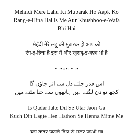
Mehndi Mere Lahu Ki Mubarak Ho Aapk Ko
Rang-e-Hina Hai Is Me Aur Khushboo-e-Wafa
Bhi Hai
मेहँदी मेरे लहू की मुबारक हो आप को
रंग-इ-हिना है इस में और खुशबू-इ-वफ़ा भी है
♥↔♥↔♥↔♥↔♥
اس قدر جلتے دل سے اتر جاؤں گا
کچھ تو دن لگتے ہیں ہاتھوں سے حنا مٹنے میں
Is Qadar Jalte Dil Se Utar Jaon Ga
Kuch Din Lagte Hen Hathon Se Henna Mitne Me
इस क़दर जलते दिल से उतर जाओं जा