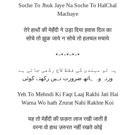
Soche To Jhuk Jaye Na Soche To HalChal
Machaye
तेरे हाथों की मेहँदी ने उड़ा दिया हवास दिल का
सोचे तो झुक जाये न सोचे तो हलचल मचाये
♥↔♥↔♥↔♥↔♥
یہ تو مہندی کی فقظ لاج رکھی جاتی ہے
ورنہ وہ ہاتھ ضرورت نہیں رکھتے کوئی
Yeh To Mehndi Ki Faqt Laaj Rakhi Jati Hai
Warna Wo hath Zrurat Nahi Rakhte Koi
यह तो मेहँदी की फ़क़त लाज रखी जाती है
वरना वो हाथ ज़रुरत नहीं रखते कोई