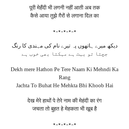
पूरी मेहँदी भी लगनी नहीं आती अब तक
कैसे आया तुझे ग़ैरों से लगाना दिल का
♥↔♥↔♥↔♥↔♥
دیکھ میرے ہاتھوں پہ تیرے نام کی مہندی کا رنگ
جچتا تو بہت ہے مہکتا بھی خوب ہے
Dekh mere Hathon Pe Tere Naam Ki Mehndi Ka
Rang
Jachta To Buhat He Mehkta Bhi Khoob Hai
देख मेरे हाथों पे तेरे नाम की मेहंदी का रंग
जचता तो बुहत हे मेहकता भी खूब है
♥↔♥↔♥↔♥↔♥