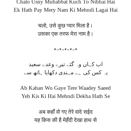
Chalo Usny Muhabbat Kuch To Nibhai Hai
Ek Hath Pay Mery Nam Ki Mehndi Lagai Hai
चलो, उसे कुछ प्यार मिला है।
उसका एक तरफ मेरा नाम है।
♥↔♥↔♥↔♥↔♥
اب کہاں وہ گئے تیرے وعدے سعید
یہ کس کی ہے مہندی دکھایا ہاتھ سے
Ab Kahan Wo Gaye Tere Waadey Saeed
Yeh Kis Ki Hai Mehndi Dekha Hath Se
अब कहाँ वो गए तेरे वादे सईद
यह किस की है मेहँदी देखा हाथ से