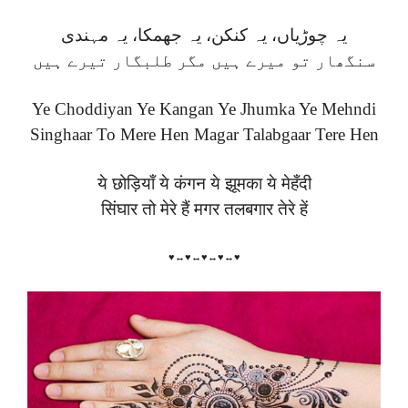
یہ چوڑیاں، یہ کنکن، یہ جھمکا، یہ مہندی
سنگھار تو میرے ہیں مگر طلبگار تیرے ہیں
Ye Choddiyan Ye Kangan Ye Jhumka Ye Mehndi
Singhaar To Mere Hen Magar Talabgaar Tere Hen
ये छोड़ियाँ ये कंगन ये झूमका ये मेहँदी
सिंघार तो मेरे हैं मगर तलबगार तेरे हें
♥↔♥↔♥↔♥↔♥