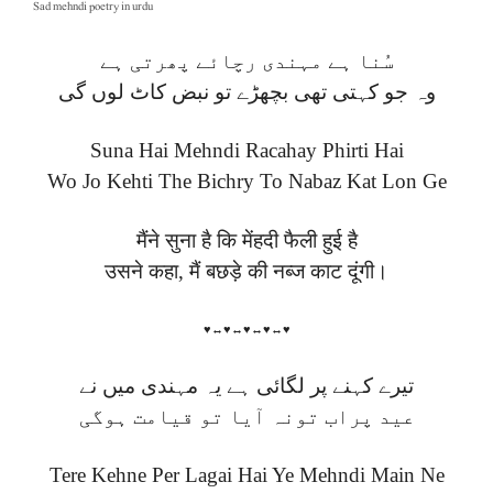
Sad mehndi poetry in urdu
سُنا ہے مہندی رچائے پھرتی ہے
وہ جو کہتی تھی بچھڑے تو نبض کاٹ لوں گی
Suna Hai Mehndi Racahay Phirti Hai
Wo Jo Kehti The Bichry To Nabaz Kat Lon Ge
मैंने सुना है कि मेंहदी फैली हुई है
उसने कहा, मैं बछड़े की नब्ज काट दूंगी।
♥↔♥↔♥↔♥↔♥
تیرے کہنے پر لگائی ہے یہ مہندی میں نے
عید پراب تونہ آیا تو قیامت ہوگی
Tere Kehne Per Lagai Hai Ye Mehndi Main Ne