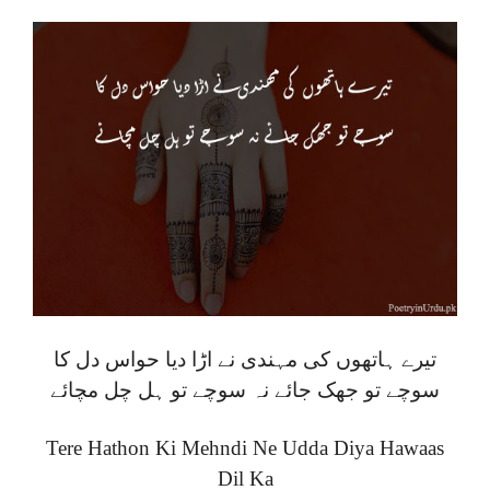
تیرے ہاتھوں کی مہندی نے اڑا دیا حواس دل کا
سوچے تو جھک جائے نہ سوچے تو ہل چل مچائے
Tere Hathon Ki Mehndi Ne Udda Diya Hawaas
Dil Ka