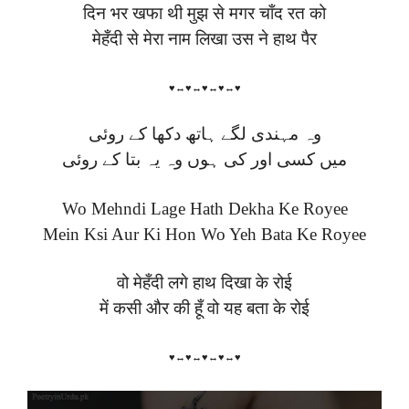
दिन भर खफा थी मुझ से मगर चाँद रत को
मेहँदी से मेरा नाम लिखा उस ने हाथ पैर
♥↔♥↔♥↔♥↔♥
وہ مہندی لگے ہاتھ دکھا کے روئی
میں کسی اور کی ہوں وہ یہ بتا کے روئی
Wo Mehndi Lage Hath Dekha Ke Royee
Mein Ksi Aur Ki Hon Wo Yeh Bata Ke Royee
वो मेहँदी लगे हाथ दिखा के रोई
में कसी और की हूँ वो यह बता के रोई
♥↔♥↔♥↔♥↔♥