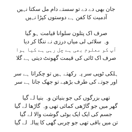
جان بھی دے دے تو سستے دام مل سکتا نہیں
آدمیت کا کفن ہے دوستوں کپڑا نہیں
صرف اک پتلون سلوانا قیامت ہو گیا
وہ سلائی لی میاں درزی نے ننگا کر دیا
آپ کو معلوم بھی ہے چل رہی ہے کیا ہوا
صرف اک ٹائی کی قیمت گھونٹ دیتی ہے گلا
ہلکی ٹوپی سر پہ رکھتے ہیں تو چکراتا ہے سر
اور جوتے کی طرف بڑھیے تو جھک جاتا ہے سر
تھی بزرگوں کی جو بنیائن وہ بنیا لے گیا
گھر میں جو گاڑھی کمائی تھی وہ گاڑھا لے گیا
جسم کی ایک ایک بوٹی گوشت والا لے گیا
تن میں باقی تھی جو چربی گھی کا پیالہ لے گیا