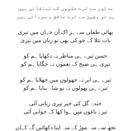
مدتوں سے ترے جلووں کے تماشائی ہیں
ہم تو بچپن سے ترے عاشق و سودائی ہیں
بھائی طفلی سے ہر اک آن جہاں میں تیری
بات تتلا کے جو کی بھی تو زباں میں تیری
حسن تیرے ہی مناظر نے دکھایا ہم کو
تیری ہی صبح کے نغموں نے جگایا ہم کو
تیرے ہی ابر نے جھولوں میں جھلایا ہم کو
تیرے ہی پھولوں نے نو شاہ بنایا ہم کو
خندۂ گل کی خبر تیری زبانی آئی
تیرے باغوں میں ہوا کھا کے جوانی آئی
تجھ سے منہ موڑ کے منہ اپنا دکھائیں گے کہاں