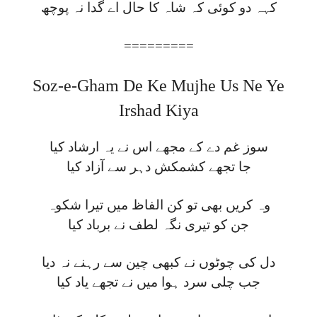
کہہ دو کوئی کہ شاہ کا حال اے گدا نہ پوچھ
=========
Soz-e-Gham De Ke Mujhe Us Ne Ye
Irshad Kiya
سوز غم دے کے مجھے اس نے یہ ارشاد کیا
جا تجھے کشمکش دہر سے آزاد کیا
وہ کریں بھی تو کن الفاظ میں تیرا شکوہ
جن کو تیری نگہ لطف نے برباد کیا
دل کی چوٹوں نے کبھی چین سے رہنے نہ دیا
جب چلی سرد ہوا میں نے تجھے یاد کیا