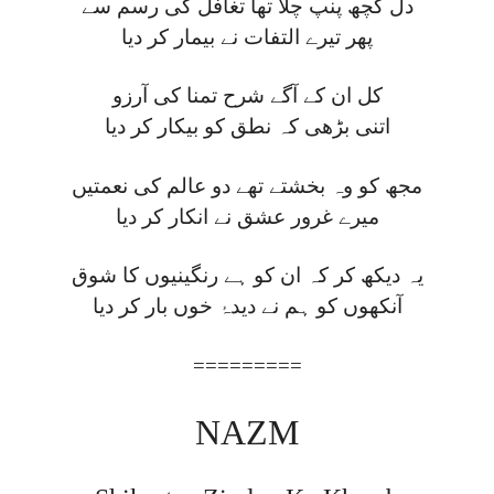
دل کچھ پنپ چلا تھا تغافل کی رسم سے
پھر تیرے التفات نے بیمار کر دیا
کل ان کے آگے شرح تمنا کی آرزو
اتنی بڑھی کہ نطق کو بیکار کر دیا
مجھ کو وہ بخشتے تھے دو عالم کی نعمتیں
میرے غرور عشق نے انکار کر دیا
یہ دیکھ کر کہ ان کو ہے رنگینیوں کا شوق
آنکھوں کو ہم نے دیدۂ خوں بار کر دیا
=========
NAZM