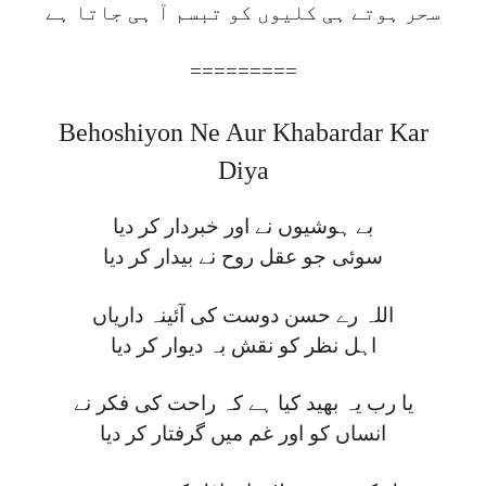
سحر ہوتے ہی کلیوں کو تبسم آ ہی جاتا ہے
=========
Behoshiyon Ne Aur Khabardar Kar
Diya
بے ہوشیوں نے اور خبردار کر دیا
سوئی جو عقل روح نے بیدار کر دیا
اللہ رے حسن دوست کی آئینہ داریاں
اہل نظر کو نقش بہ دیوار کر دیا
یا رب یہ بھید کیا ہے کہ راحت کی فکر نے
انساں کو اور غم میں گرفتار کر دیا