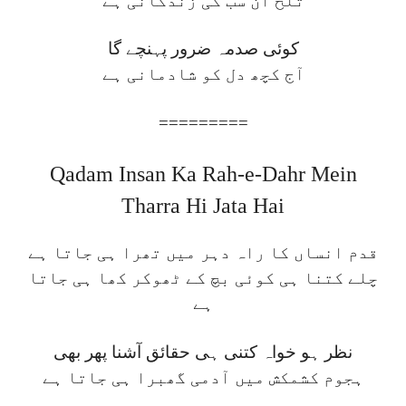
تلخ ان سب کی زندگانی ہے
کوئی صدمہ ضرور پہنچے گا
آج کچھ دل کو شادمانی ہے
=========
Qadam Insan Ka Rah-e-Dahr Mein
Tharra Hi Jata Hai
قدم انساں کا راہ دہر میں تھرا ہی جاتا ہے
چلے کتنا ہی کوئی بچ کے ٹھوکر کھا ہی جاتا
ہے
نظر ہو خواہ کتنی ہی حقائق آشنا پھر بھی
ہجوم کشمکش میں آدمی گھبرا ہی جاتا ہے