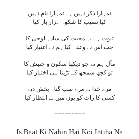
تمہارا ذکر نہیں ہے تمہارا نام نہیں
کیا نصیب کا شکوہ ہزار بار کیا
ثبوت ہے یہ محبت کی سادہ لوحی کا
جب اس نے وعدہ کیا ہم نے اعتبار کیا
مآل ہم نے جو دیکھا سکون و جنبش کا
تو کچھ سمجھ کے تڑپنا ہی اختیار کیا
مرے خدا نے مرے سب گناہ بخش دیے
کسی کا رات کو یوں میں نے انتظار کیا
=========
Is Baat Ki Nahin Hai Koi Intiha Na