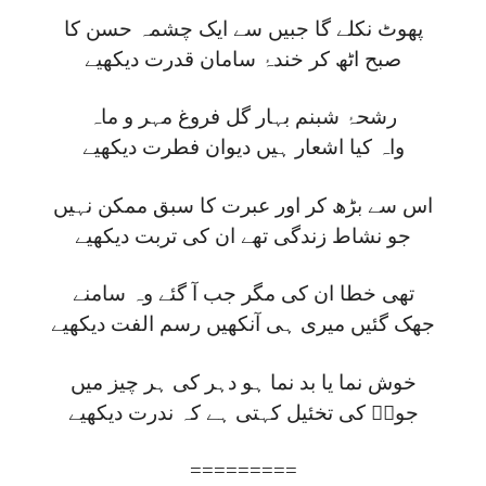
پھوٹ نکلے گا جبیں سے ایک چشمہ حسن کا
صبح اٹھ کر خندۂ سامان قدرت دیکھیے
رشحۂ شبنم بہار گل فروغ مہر و ماہ
واہ کیا اشعار ہیں دیوان فطرت دیکھیے
اس سے بڑھ کر اور عبرت کا سبق ممکن نہیں
جو نشاط زندگی تھے ان کی تربت دیکھیے
تھی خطا ان کی مگر جب آ گئے وہ سامنے
جھک گئیں میری ہی آنکھیں رسم الفت دیکھیے
خوش نما یا بد نما ہو دہر کی ہر چیز میں
جوشؔ کی تخئیل کہتی ہے کہ ندرت دیکھیے
=========