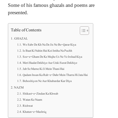
Some of his famous ghazals and poems are
presented.
Table of Contents
GHAZAL
Wo Sabr De Kh Na De Jis Ne Be-Qarar Kiya
Is Baat Ki Nahin Hai Koi Intiha Na Puchh
Soz-e-Gham De Ke Mujhe Us Ne Ye Irshad Kiya
Meri Haalat Dekhiye Aur Unki Surat Dekhiye
Jab Se Marne Ki Ji Mein Thani Hai
Qadam Insan Ka Rah-e-Dahr Mein Tharra Hi Jata Hai
Behoshiyon Ne Aur Khabardar Kar Diya
NAZM
Shikast-e-Zindan Ka Khwab
Watan Ke Naam
Rishwat
Khatun-e-Mashriq