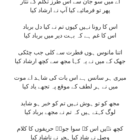
اے میں سو جان سے اس طرز تکلم کے نثار
پھر تو فرمائیے کیا آپ نے ارشاد کیا
اس کا رونا نہیں کیوں تم نے کیا دل برباد
اس کا غم ہے کہ بہت دیر میں برباد کیا
اتنا مانوس ہوں فطرت سے کلی جب چٹکی
جھک کے میں نے یہ کہا مجھ سے کچھ ارشاد کیا
میری ہر سانس ہے اس بات کی شاہد اے موت
میں نے ہر لطف کے موقع پہ تجھے یاد کیا
مجھ کو تو ہوش نہیں تم کو خبر ہو شاید
لوگ کہتے ہیں کہ تم نے مجھے برباد کیا
کچھ نہیں اس کے سوا جوشؔ حریفوں کا کلام
وصل نے شاد کیا ہجر نے ناشاد کیا