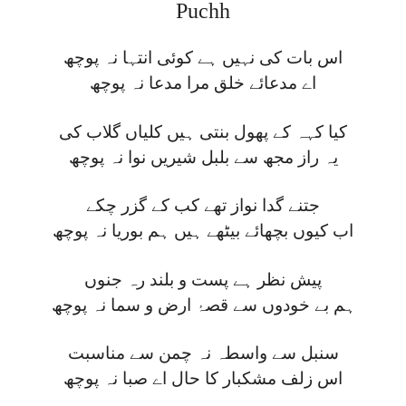
Puchh
اس بات کی نہیں ہے کوئی انتہا نہ پوچھ
اے مدعائے خلق مرا مدعا نہ پوچھ
کیا کہہ کے پھول بنتی ہیں کلیاں گلاب کی
یہ راز مجھ سے بلبل شیریں نوا نہ پوچھ
جتنے گدا نواز تھے کب کے گزر چکے
اب کیوں بچھائے بیٹھے ہیں ہم بوریا نہ پوچھ
پیش نظر ہے پست و بلند رہ جنوں
ہم بے خودوں سے قصۂ ارض و سما نہ پوچھ
سنبل سے واسطہ نہ چمن سے مناسبت
اس زلف مشکبار کا حال اے صبا نہ پوچھ