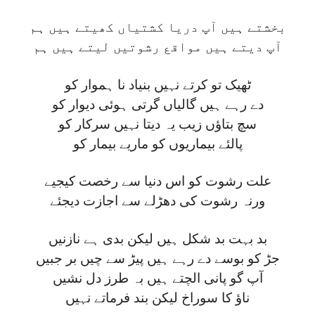
بخشتے ہیں آپ دریا کشتیاں کھیتے ہیں ہم
آپ دیتے ہیں مواقع رشوتیں لیتے ہیں ہم
ٹھیک تو کرتے نہیں بنیاد نا ہموار کو
دے رہے ہیں گالیاں گرتی ہوئی دیوار کو
سچ بتاؤں زیب یہ دیتا نہیں سرکار کو
پالئے بیماریوں کو ماریے بیمار کو
علت رشوت کو اس دنیا سے رخصت کیجیے
ورنہ رشوت کی دھڑلے سے اجازت دیجئے
بد بہت بد شکل ہیں لیکن بدی ہے نازنیں
جڑ کو بوسے دے رہے ہیں پیڑ سے چیں بر جبیں
آپ گو پانی الچتے ہیں بہ طرز دل نشیں
ناؤ کا سوراخ لیکن بند فرماتے نہیں