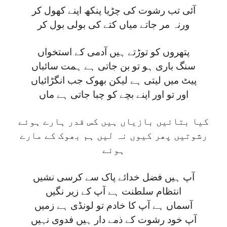
آئی تب رشوت کی چڑیا پنکھ اپنے کھول کر
ورنہ مر جاتے میاں کتے کی بولی بول کر
پتھروں کو توڑتے ہیں آدمی کے استخواں
سنگ باری ہو تو بن جاتی ہے ہمت سائباں
پیٹ میں لیتی ہے لیکن بھوک جب انگڑائیاں
اور تو اور اپنے بچے کو چبا جاتی ہے ماں
کیا بتائیں بازیاں ہیں کس قدر ہارے ہوئے
رشوتیں پھر کیوں نہ لیں ہم بھوک کے مارے
ہوئے
آپ ہیں فضل خدائے پاک سے کرسی نشیں
انتظام سلطنت ہے آپ کے زیر نگیں
آسماں ہے آپ کا خادم تو لونڈی ہے زمیں
آپ خود رشوت کے ذمے دار ہیں فدوی نہیں