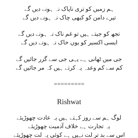
ہم زمیں کو تری ناپاک نہ ہونے دیں گے
تیرے دامن کو کبھی چاک نہ ہونے دیں گے
تجھ کو جیتے ہیں تو غم ناک نہ ہونے دیں گے
ایسی اکسیر کو یوں خاک نہ ہونے دیں گے
جی میں ٹھانی ہے یہی جی سے گزر جائیں گے
کم سے کم وعدہ یہ کرتے ہیں کہ مر جائیں گے
=========
Rishwat
لوگ ہم سے روز کہتے ہیں یہ عادت چھوڑیئے
یہ تجارت ہے خلاف آدمیت چھوڑیئے
اس سے بد تر لت نہیں ہے کوئی یہ لت چھوڑیئے