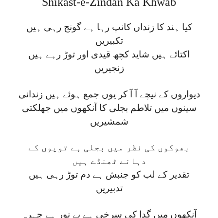
Shikast-e-Zindan Ka Khwab
کیا ہند کا زنداں کانپ رہا ہے گونج رہی ہیں
تکبیریں
اکتائے ہیں شاید کچھ قیدی اور توڑ رہے ہیں
زنجیریں
دیواروں کے نیچے آ آ کر یوں جمع ہوئے ہیں زندانی
سینوں میں تلاطم بجلی کا آنکھوں میں جھلکتی
شمشیریں
بھوکوں کی نظر میں بجلی ہے توپوں کے
دہانے ٹھنڈے ہیں
تقدیر کے لب کو جنبش ہے دم توڑ رہی ہیں
تدبیریں
آنکھوں میں گدا کی سرخی ہے بے نور ہے چہرہ