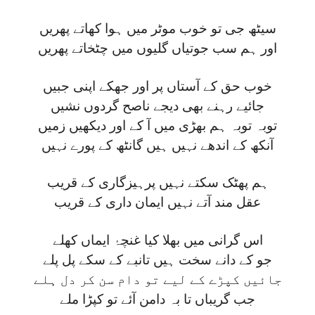
سیٹھ جی تو خوب موٹر میں ہوا کھاتے پھریں
اور ہم سب جوتیاں گلیوں میں چٹخاتے پھریں
خوب حق کے آستاں پر اور جھکے اپنی جبیں
جائیے رہنے بھی دیجے ناصح گردوں نشیں
توبہ توبہ ہم بھڑی میں آ کے اور دیکھیں زمیں
آنکھ کے اندھے نہیں ہیں گانٹھ کے پورے نہیں
ہم پھٹک سکتے نہیں پرہیزگاری کے قریب
عقل مند آتے نہیں ایمان داری کے قریب
اس گرانی میں بھلا کیا غنچۂ ایماں کھلے
جو کے دانے سخت ہیں تانبے کے سکے پل پلے
جائیں کپڑے کے لیے تو دام سن کر دل ہلے
جب گریباں تا بہ دامن آئے تو کپڑا ملے