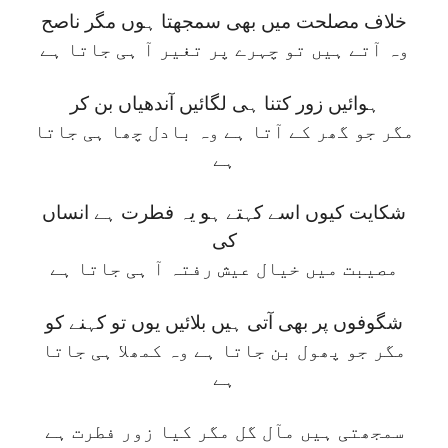
خلاف مصلحت میں بھی سمجھتا ہوں مگر ناصح
وہ آتے ہیں تو چہرے پر تغیر آ ہی جاتا ہے
ہوائیں زور کتنا ہی لگائیں آندھیاں بن کر
مگر جو گھر کے آتا ہے وہ بادل چھا ہی جاتا
ہے
شکایت کیوں اسے کہتے ہو یہ فطرت ہے انساں
کی
مصیبت میں خیال عیش رفتہ آ ہی جاتا ہے
شگوفوں پر بھی آتی ہیں بلائیں یوں تو کہنے کو
مگر جو پھول بن جاتا ہے وہ کمھلا ہی جاتا
ہے
سمجھتی ہیں مآل گل مگر کیا زور فطرت ہے