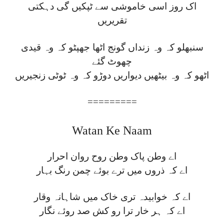
اک روز اسی خاموشی سے ٹپکیں گی دہکتی
تقریریں
سنبھلو کہ وہ زنداں گونج اٹھا جھپٹو کہ وہ قیدی
چھوٹ گئے
اٹھو کہ وہ بیٹھیں دیواریں دوڑو کہ وہ ٹوٹی زنجیریں
=========
Watan Ke Naam
اے وطن پاک وطن روح روان احرار
اے کہ ذروں میں ترے بوئے چمن رنگ بہار
اے کہ خوابیدہ تری خاک میں شاہانہ وقار
اے کہ ہر خار ترا رو کش صد روئے نگار