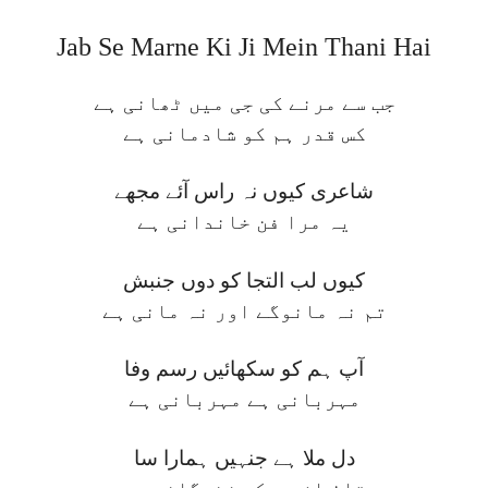
Jab Se Marne Ki Ji Mein Thani Hai
جب سے مرنے کی جی میں ٹھانی ہے
کس قدر ہم کو شادمانی ہے
شاعری کیوں نہ راس آئے مجھے
یہ مرا فن خاندانی ہے
کیوں لب التجا کو دوں جنبش
تم نہ مانوگے اور نہ مانی ہے
آپ ہم کو سکھائیں رسم وفا
مہربانی ہے مہربانی ہے
دل ملا ہے جنہیں ہمارا سا