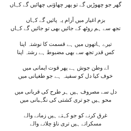
گھر جو چھوڑیں گے تو پھر چھاؤنی چھائیں گے کہاں
بزم اغیار میں آرام یہ پائیں گے کہاں
تجھ سے ہم روٹھ کے جائیں بھی تو جائیں گے کہاں
تیرے ہاتھوں میں ہے قسمت کا نوشتہ اپنا
کس قدر تجھ سے بھی مضبوط ہے رشتہ اپنا
اے وطن جوش ہے پھر قوت ایمانی میں
خوف کیا دل کو سفینہ ہے جو طغیانی میں
دل سے مصروف ہیں ہر طرح کی قربانی میں
محو ہیں جو تری کشتی کی نگہبانی میں
غرق کرنے کو جو کہتے ہیں زمانے والے
مسکراتے ہیں تری ناؤ چلانے والے