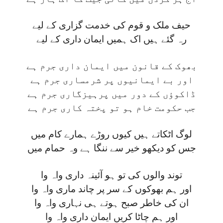
حیف ملک و قوم کی خدمت گزاری کے لیے
رہ گئے ہیں اک ہمیں ایمان داری کے لیے
بھوک کے قانون میں ایمان داری جرم ہے
اور بے ایمانیوں پر شرمساری جرم ہے
ڈاکوؤں کے دور میں پرہیزگاری جرم ہے
جب حکومت خام ہو تو پختہ کاری جرم ہے
لوگ اٹکاتے ہیں کیوں روڑے ہمارے کام میں
جس کو دیکھو خیر سے ننگا ہے وہ حمام میں
توند والوں کی تو ہو آئینہ داری واہ وا
اور ہم بھوکوں کے سر پر چاند ماری واہ وا
ان کی خاطر صبح ہوتے ہی نہاری واہ وا
اور ہم چاٹا کریں ایمان داری واہ وا