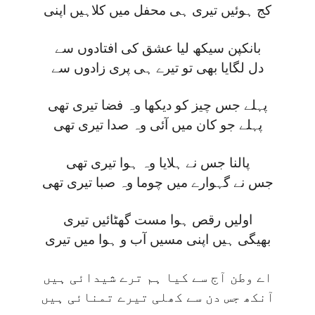
کج ہوئیں تیری ہی محفل میں کلاہیں اپنی
بانکپن سیکھ لیا عشق کی افتادوں سے
دل لگایا بھی تو تیرے ہی پری زادوں سے
پہلے جس چیز کو دیکھا وہ فضا تیری تھی
پہلے جو کان میں آئی وہ صدا تیری تھی
پالنا جس نے ہلایا وہ ہوا تیری تھی
جس نے گہوارے میں چوما وہ صبا تیری تھی
اولیں رقص ہوا مست گھٹائیں تیری
بھیگی ہیں اپنی مسیں آب و ہوا میں تیری
اے وطن آج سے کیا ہم ترے شیدائی ہیں
آنکھ جس دن سے کھلی تیرے تمنائی ہیں