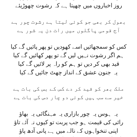
روز اخباروں میں چھپتا ہے کہ رشوت چھوڑیئے
بھول کر بھی جو کوئی لیتا ہے رشوت چور ہے
آج قومی پاگلوں میں رات دن یہ شور ہے
کس کو سمجھائیں اسے کھودیں تو پھر پائیں گے کیا
ہم اگر رشوت نہیں لیں گے تو پھر کھائیں گے کیا
قید بھی کر دیں تو ہم کو راہ پر لائیں گے کیا
یہ جنون عشق کے انداز چھٹ جائیں گے کیا
ملک بھر کو قید کر دے کس کے بس کی بات ہے
خیر سے سب ہیں کوئی دو چار دس کی بات ہے
یہ ہوس یہ چور بازاری یہ مہنگائی یہ بھاؤ
رائی کی قیمت ہو جب پربت تو کیوں نہ آئے تاؤ
اپنی تنخواہوں کے نالے میں ہے پانی آدھ پاؤ