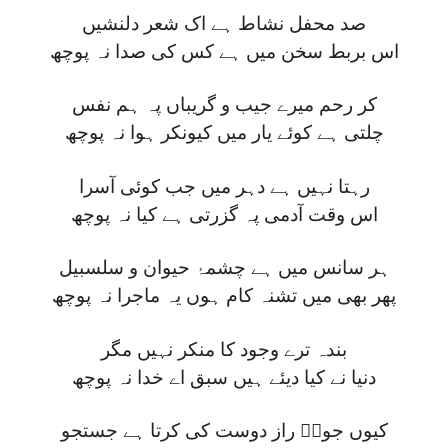
صد محفل نشاط ہے اک شعر دلنشیں
اس بربط سخن میں ہے کس کی صدا نہ پوچھ
کر رحم میرے جیب و گریباں پہ ہم نفس
چلتی ہے کوئے یار میں کیونکر ہوا نہ پوچھ
رہتا نہیں ہے دہر میں جب کوئی آسرا
اس وقت آدمی پہ گزرتی ہے کیا نہ پوچھ
ہر سانس میں ہے چشمۂ حیوان و سلسبیل
پھر بھی میں تشنہ کام ہوں یہ ماجرا نہ پوچھ
بندہ ترے وجود کا منکر نہیں مگر
دنیا نے کیا دیئے ہیں سبق اے خدا نہ پوچھ
کیوں جوشؔ راز دوست کی کرتا ہے جستجو