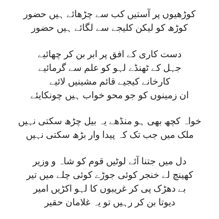
کوڑھیوں پر آستیں کب سے چڑھائے ہیں حضور
کوڑھ کو لیکن کلیجے سے لگائے ہیں حضور
دست کاری کے افق پر ابر بن کر چھائیے
جہل کے ٹھنڈے لہو کو علم سے گرمائیے
کارخانے کیجیے قائم مشینیں لائیے
ان زمینوں کو جو محو خواب ہیں چونکایئے
خواہ کچھ بھی ہو منڈھے یہ بیل چڑھ سکتی نہیں
ملک میں جب تک کہ پیدا وار بڑھ سکتی نہیں
دل میں جتنا آئے لوٹیں قوم کو شاہ و وزیر
کھینچ لے خنجر کوئی جوڑے کوئی چلے میں تیر
بے دھڑک پی کر غریبوں کا لہو اکڑیں امیر
دیوتا بن کر رہیں تو یہ غلامان حقیر