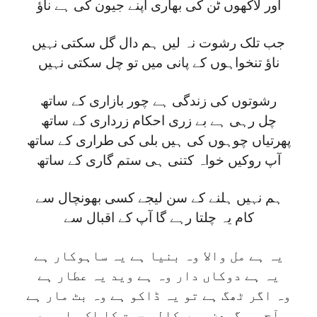
اور لاکھوں ٹن کی بھاری اپنے جیون کی ہے ناؤ
جب تلک رشوت نہ لیں ہم دال گل سکتی نہیں
ناؤ تنخواہوں کے پانی میں تو چل سکتی نہیں
رشوتوں کی زندگی ہے چور بازاری کے ساتھ
چل رہی ہے بے زری احکام زرداری کے ساتھ
پھرتیاں چوہوں کی ہیں بلی کی طراری کے ساتھ
آپ روکیں خواہ کتنی ہی ستم گاری کے ساتھ
ہم نہیں ہلنے کے سن لیجے کسی بھونچال سے
کام یہ چلتا رہے گا آپ کے اقبال سے
یہ ہے مل والا وہ بنیا ہے یہ ساہوکار ہے
یہ ہے دوکاں دار وہ ہے وید یہ عطار ہے
وہ اگر ٹھگ ہے تو یہ ڈاکو ہے وہ بٹ مار ہے
آج ہر گردن میں کالی جیت کا اک ہار ہے