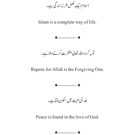
اسلام ایک مکمل طرزِ زندگی ہے۔
Islam is a complete way of life.
♦—————–♦
توبہ کرو، اللہ تعالی مغفرت کرنے والا ہے۔
Repent, for Allah is the Forgiving One.
♦—————–♦
خدا کی محبت میں سکون ملتا ہے۔
Peace is found in the love of God.
♦—————–♦