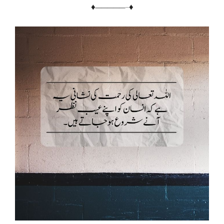
♦—————–♦