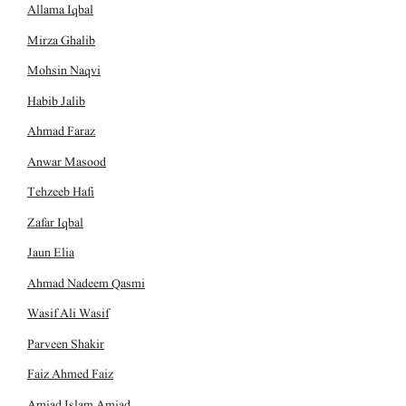
Allama Iqbal
Mirza Ghalib
Mohsin Naqvi
Habib Jalib
Ahmad Faraz
Anwar Masood
Tehzeeb Hafi
Zafar Iqbal
Jaun Elia
Ahmad Nadeem Qasmi
Wasif Ali Wasif
Parveen Shakir
Faiz Ahmed Faiz
Amjad Islam Amjad