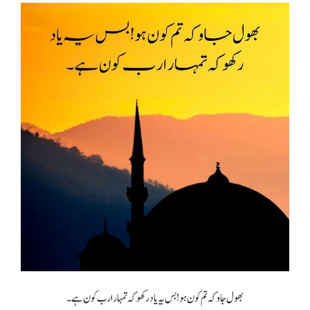
بھول جاو کہ تم کون ہو! بس یہ یاد رکھو کہ تمہارا رب کون ہے۔