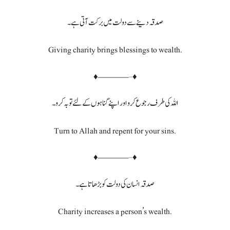
صدقہ دینے سے دولت میں برکت آتی ہے۔
Giving charity brings blessings to wealth.
♦—————–♦
اللہ کی طرف رجوع کرو اور اپنے گناہوں کے لئے توبہ کرو۔
Turn to Allah and repent for your sins.
♦—————–♦
صدقہ انسان کی دولت کو بڑھاتا ہے۔
Charity increases a person’s wealth.