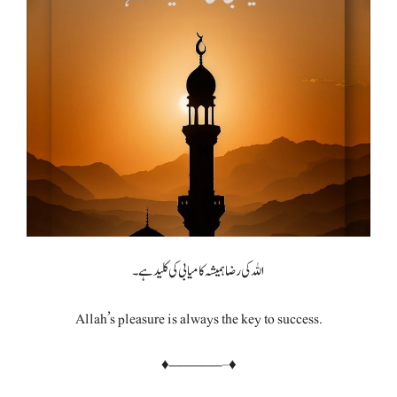
اللہ کی رضا ہمیشہ کامیابی کی کلید ہے۔
Allah’s pleasure is always the key to success.
♦—————–♦