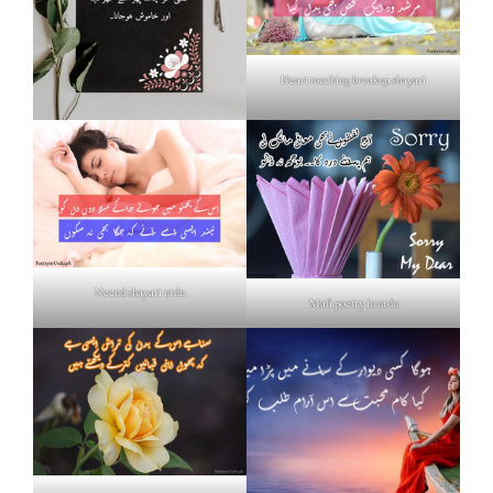
Heart touching breakup shayari
Neend shayari urdu
Mafi poetry in urdu