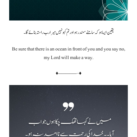
یقین ایسا ہو کہ سامنے سمندر ہو اور تم کہو نہیں میرا رب راستہ بنائے گا۔
Be sure that there is an ocean in front of you and you say no,
my Lord will make a way.
♦—————–♦