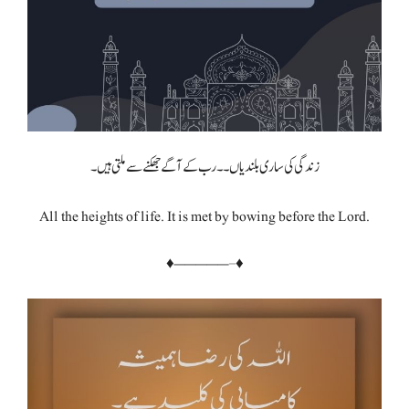
زندگی کی ساری بلندیاں۔۔ رب کے آگے جھکنے سے ملتی ہیں۔
All the heights of life. It is met by bowing before the Lord.
♦—————–♦