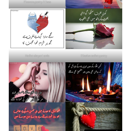
Flowers poetry 2 lines
Nafrat shayari urdu
Khud se nafrat poetry