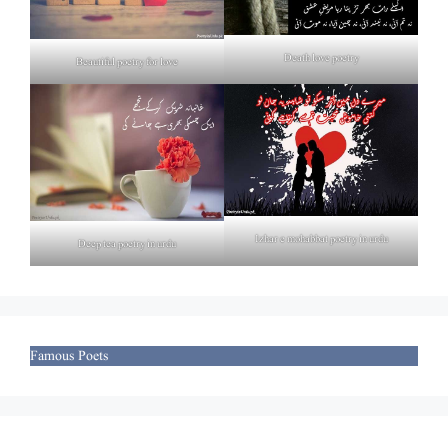
Death love poetry
Beautiful poetry for love
Izhar e mohabbat poetry in urdu
Deep tea poetry in urdu
Famous Poets