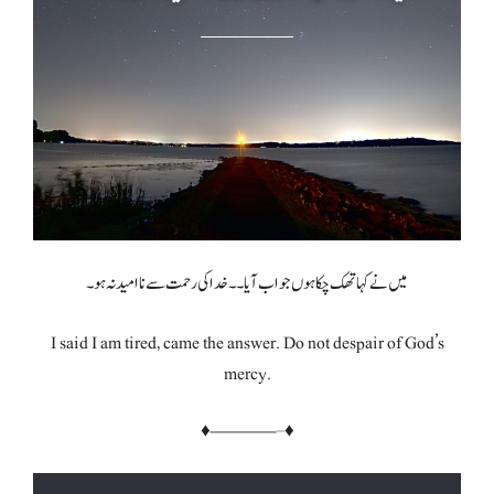
میں نے کہا تھک چکا ہوں جواب آیا۔۔ خدا کی رحمت سے ناامید نہ ہو۔
I said I am tired, came the answer. Do not despair of God’s
mercy.
♦—————–♦