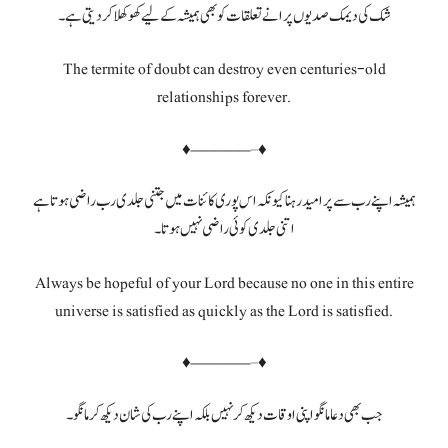
شک کی دیمک صدیوں پرانے تعلقات کو بھی ہمیشہ کے لیے کھوکھلا کر دیتی ہے۔
The termite of doubt can destroy even centuries-old
relationships forever.
♦—————–♦
ہمیشہ اپنے رب سے پر امید رہنا کیونکہ اس پوری کائنات میں جتنی جلدی رب راضی ہوتا ہے
اتنی جلدی کوئی راضی نہیں ہوتا۔
Always be hopeful of your Lord because no one in this entire
universe is satisfied as quickly as the Lord is satisfied.
♦—————–♦
جب بھی دعا مانگو اپنی اوقات دیکھ کر نہیں بلکہ اپنے رب کی شان دیکھ کر مانگو۔