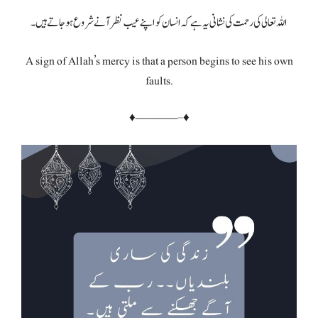
اللہ تعالی کی رحمت کی نشانی یہ ہے کہ انسان کو اپنے عیب نظر آنے شروع ہوجاتے ہیں۔
A sign of Allah’s mercy is that a person begins to see his own
faults.
♦—————–♦