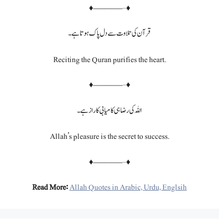
♦—————–♦
قرآن کی تلاوت سے دل پاک ہوتا ہے۔
Reciting the Quran purifies the heart.
♦—————–♦
اللہ کی رضا ہی کامیابی کا راز ہے۔
Allah’s pleasure is the secret to success.
♦—————–♦
Read More:
Allah Quotes in Arabic, Urdu, Englsih