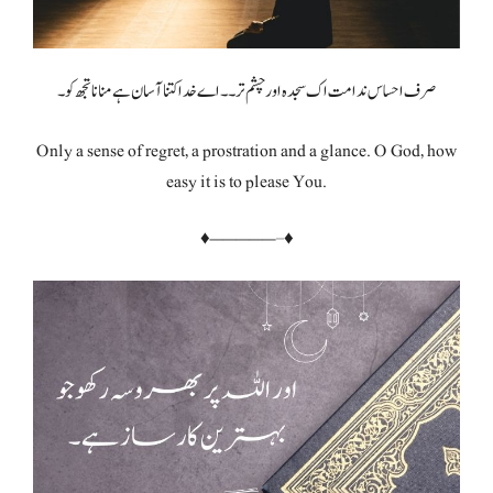
صرف احساس ندامت اک سجدہ اور چشم تر۔۔ اے خدا کتنا آسان ہے منانا تجھ کو۔
Only a sense of regret, a prostration and a glance. O God, how
easy it is to please You.
♦—————–♦