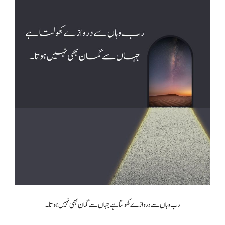
رب وہاں سے دروازے کھولتا ہے جہاں سے گمان بھی نہیں ہوتا۔