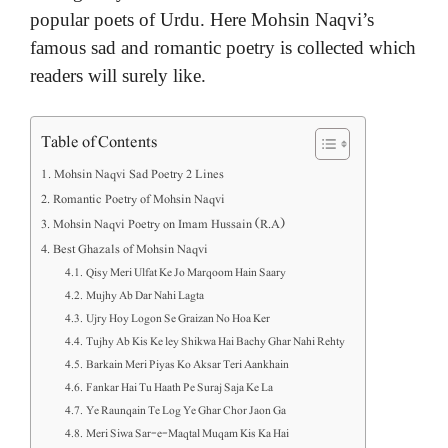
popular poets of Urdu. Here Mohsin Naqvi’s
famous sad and romantic poetry is collected which
readers will surely like.
Table of Contents
Mohsin Naqvi Sad Poetry 2 Lines
Romantic Poetry of Mohsin Naqvi
Mohsin Naqvi Poetry on Imam Hussain (R.A)
Best Ghazals of Mohsin Naqvi
Qisy Meri Ulfat Ke Jo Marqoom Hain Saary
Mujhy Ab Dar Nahi Lagta
Ujry Hoy Logon Se Graizan No Hoa Ker
Tujhy Ab Kis Ke ley Shikwa Hai Bachy Ghar Nahi Rehty
Barkain Meri Piyas Ko Aksar Teri Aankhain
Fankar Hai Tu Haath Pe Suraj Saja Ke La
Ye Raunqain Te Log Ye Ghar Chor Jaon Ga
Meri Siwa Sar-e-Maqtal Muqam Kis Ka Hai