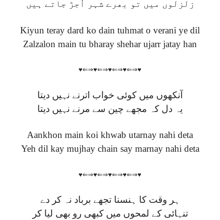
زلزلوں میں تو بھرے شہر اُجڑ جاتے ہیں
Kiyun teray dard ko dain tuhmat o verani ye dil
Zalzalon main tu bharay shehar ujarr jatay han
♥⇐⇒♥⇐⇒♥⇐⇒♥⇐⇒♥
آنکھوں میں کوئی خواب اترنے نہیں دیتا
یہ دل کہ مجھے چین سے مرنے نہیں دیتا
Aankhon main koi khwab utarnay nahi deta
Yeh dil kay mujhay chain say marnay nahi deta
♥⇐⇒♥⇐⇒♥⇐⇒♥⇐⇒♥
ہر وقت کا ہنسنا تجھے برباد نہ کر دے
تنہائی کے لمحوں میں کبھی رو بھی لیا کر