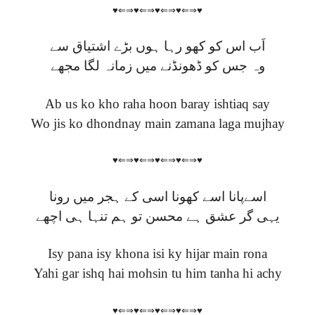
♥⇐⇒♥⇐⇒♥⇐⇒♥⇐⇒♥
اَب اس کو کھو رہا ہوں بڑے اشتیاق سے
وہ جس کو ڈھونڈنے میں زمانہ لگا مجھے
Ab us ko kho raha hoon baray ishtiaq say
Wo jis ko dhondnay main zamana laga mujhay
♥⇐⇒♥⇐⇒♥⇐⇒♥⇐⇒♥
اسےپانا اسے کھونا اسی کے ہجر میں رونا
یہی گر عشق ہے محسن تو ہم تنہا ہی اچھے
Isy pana isy khona isi ky hijar main rona
Yahi gar ishq hai mohsin tu him tanha hi achy
♥⇐⇒♥⇐⇒♥⇐⇒♥⇐⇒♥