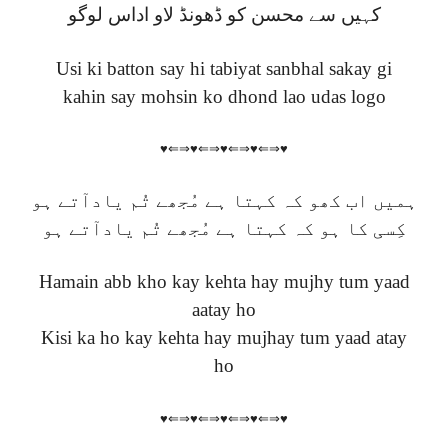
کہیں سے محسن کو ڈھونڈ لاو اداس لوگو
Usi ki batton say hi tabiyat sanbhal sakay gi
kahin say mohsin ko dhond lao udas logo
♥⇐⇒♥⇐⇒♥⇐⇒♥⇐⇒♥
ہمیں اب کھو کہ کہتا ہے مُجھے تُم یادآتے ہو
کِسی کا ہو کہ کہتا ہے مُجھے تُم یادآتے ہو
Hamain abb kho kay kehta hay mujhy tum yaad
aatay ho
Kisi ka ho kay kehta hay mujhay tum yaad atay
ho
♥⇐⇒♥⇐⇒♥⇐⇒♥⇐⇒♥