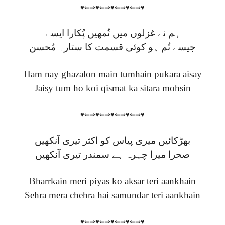
♥⇐⇒♥⇐⇒♥⇐⇒♥⇐⇒♥
ہم نے غزلوں میں تُمھیں پُکارا ایسے
جیسے تُم ہو کوئی قسمت کا ستارہ مُحسن
Ham nay ghazalon main tumhain pukara aisay
Jaisy tum ho koi qismat ka sitara mohsin
♥⇐⇒♥⇐⇒♥⇐⇒♥⇐⇒♥
بھڑکائیں میری پیاس کو اکثر تیری آنکھیں
صحرا میرا چہرہ ہے سمندر تیری آنکھیں
Bharrkain meri piyas ko aksar teri aankhain
Sehra mera chehra hai samundar teri aankhain
♥⇐⇒♥⇐⇒♥⇐⇒♥⇐⇒♥