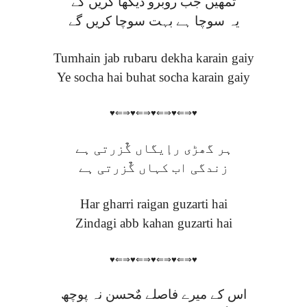
تمھیں جب روبرو دیکھا کریں گے
یہ سوچا ہے بہت سوچا کریں گے
Tumhain jab rubaru dekha karain gaiy
Ye socha hai buhat socha karain gaiy
♥⇐⇒♥⇐⇒♥⇐⇒♥⇐⇒♥
ہر گھڑی رإیگاں گٌزرتی ہے
زندگی اب کہاں گٌزرتی ہے
Har gharri raigan guzarti hai
Zindagi abb kahan guzarti hai
♥⇐⇒♥⇐⇒♥⇐⇒♥⇐⇒♥
اس کے میرے فاصلے مٌحسن نہ پوچھ