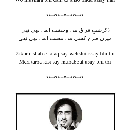
♥⇐⇒♥⇐⇒♥⇐⇒♥⇐⇒♥
ذکرشبِ فراق سے وحشت اسے بھی تھی
میری طرح کسی سے محبت اسے بھی تھی
Zikar e shab e faraq say wehshit issay bhi thi
Meri tarha kisi say muhabbat usay bhi thi
♥⇐⇒♥⇐⇒♥⇐⇒♥⇐⇒♥