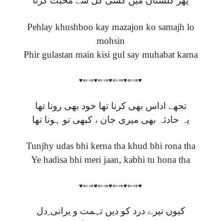
پھر گلستان میں کسی گل سے محبت کرنا
Pehlay khushboo kay mazajon ko samajh lo
mohsin
Phir gulastan main kisi gul say muhabat karna
♥⇐⇒♥⇐⇒♥⇐⇒♥⇐⇒♥
تجھے اداس بھی کرنا تھا خود بھی رونا تھا
یہ حادثہ بھی میری جان ، کبھی تو ہونا تھا
Tunjhy udas bhi kerna tha khud bhi rona tha
Ye hadisa bhi meri jaan, kabhi tu hona tha
♥⇐⇒♥⇐⇒♥⇐⇒♥⇐⇒♥
کیوں تیرے درد کو دیں تہمت و یرانی ِدل