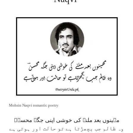
Mohsin Naqvi romantic poetry
مہینوں بعد ملنے کی خوشی اپنی جگہ محسنؔ
وہ ظالم جب بچھڑتا ہے تو حالت اور ہوتی ہے