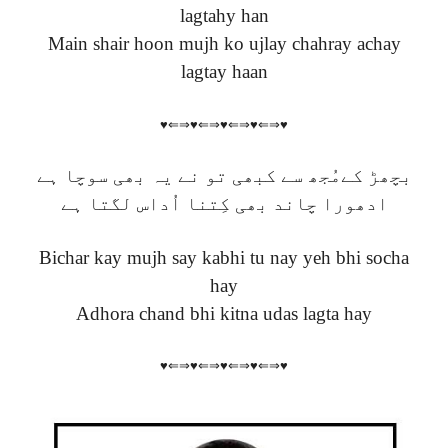
lagtahy han
Main shair hoon mujh ko ujlay chahray achay
lagtay haan
♥⇐⇒♥⇐⇒♥⇐⇒♥⇐⇒♥
بچھڑ کےمُجھ سے کبھی تو نے یہ بھی سوچا ہے
ادھورا چاند بھی کِتنا اُداس لگتا ہے
Bichar kay mujh say kabhi tu nay yeh bhi socha
hay
Adhora chand bhi kitna udas lagta hay
♥⇐⇒♥⇐⇒♥⇐⇒♥⇐⇒♥