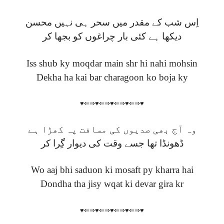
اِس شب کے مقدر میں سحر ہی نہیں محسن
دیکھا ہے کئی بار چراغوں کو بجھا کر
Iss shub ky moqdar main shr hi nahi mohsin
Dekha ha kai bar charagoon ko boja ky
♥⇐⇒♥⇐⇒♥⇐⇒♥⇐⇒♥
وہ آج بھی صدیوں کی مسافت پہ کھڑا ہے
ڈھونڈا تھا جسے وقت کی دیوار گِرا کر
Wo aaj bhi saduon ki mosaft py kharra hai
Dondha tha jisy wqat ki devar gira kr
♥⇐⇒♥⇐⇒♥⇐⇒♥⇐⇒♥