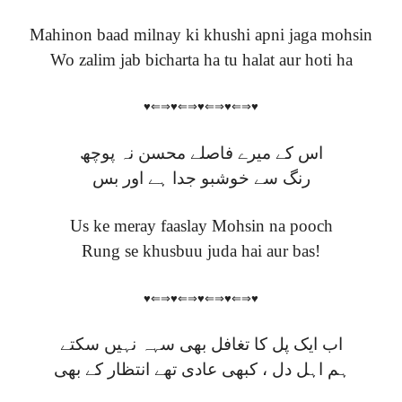
Mahinon baad milnay ki khushi apni jaga mohsin
Wo zalim jab bicharta ha tu halat aur hoti ha
♥⇐⇒♥⇐⇒♥⇐⇒♥⇐⇒♥
اس کے میرے فاصلے محسن نہ پوچھ
رنگ سے خوشبو جدا ہے اور بس
Us ke meray faaslay Mohsin na pooch
Rung se khusbuu juda hai aur bas!
♥⇐⇒♥⇐⇒♥⇐⇒♥⇐⇒♥
اب ایک پل کا تغافل بھی سہہ نہیں سکتے
ہم اہل دل ، کبھی عادی تھے انتظار کے بھی