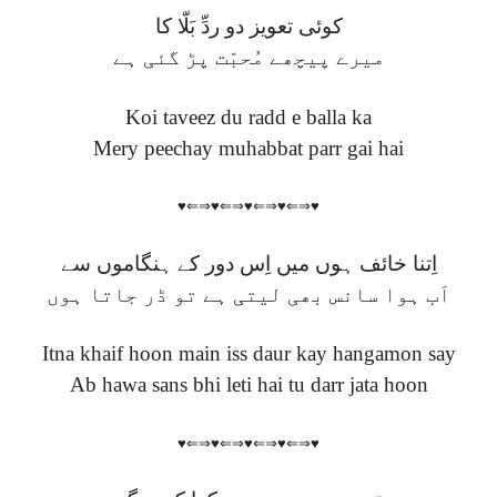
کوئی تعویز دو ردِّ بَلّا کا
میرے پیچھے مُحبّت پڑ گئی ہے
Koi taveez du radd e balla ka
Mery peechay muhabbat parr gai hai
♥⇐⇒♥⇐⇒♥⇐⇒♥⇐⇒♥
اِتنا خائف ہوں میں اِس دور کے ہنگاموں سے
اَب ہوا سانس بھی لیتی ہے تو ڈر جاتا ہوں
Itna khaif hoon main iss daur kay hangamon say
Ab hawa sans bhi leti hai tu darr jata hoon
♥⇐⇒♥⇐⇒♥⇐⇒♥⇐⇒♥