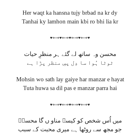
Her waqt ka hansna tujy brbad na kr dy
Tanhai ky lamhon main kbi ro bhi lia kr
♥⇐⇒♥⇐⇒♥⇐⇒♥⇐⇒♥
محسن وہ ساتھ لے گئے ہر منظرِ حیات
ٹوٹا ہُوا سا دِل پسِ منظر پڑا ہے
Mohsin wo sath lay gaiye har manzar e hayat
Tuta huwa sa dil pas e manzar parra hai
♥⇐⇒♥⇐⇒♥⇐⇒♥⇐⇒♥
میں اُس شخص کو کیسے مناو ں گا محسنؔ
جو مجھ سے روٹھا ہے میری محبت کے سبب