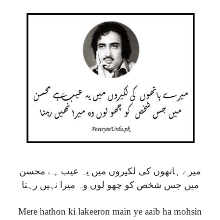
میرے ہاتھوں کی لکیروں میں یہ عیب ہے محسن
میں جس شخص کو چھو لوں وہ میرا نہیں رہتا
Mere hathon ki lakeeron main ye aaib ha mohsin