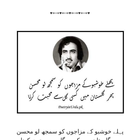
♥⇐⇒♥⇐⇒♥⇐⇒♥⇐⇒♥
پہلے خوشبو کے مزاجوں کو سمجھ لو محسن