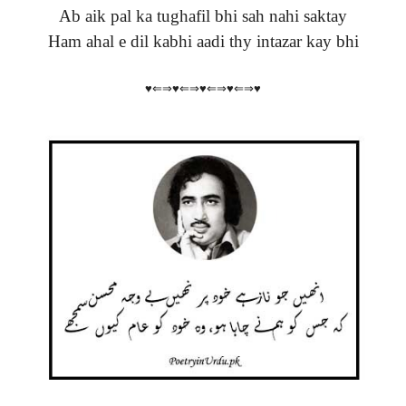
Ab aik pal ka tughafil bhi sah nahi saktay
Ham ahal e dil kabhi aadi thy intazar kay bhi
♥⇐⇒♥⇐⇒♥⇐⇒♥⇐⇒♥