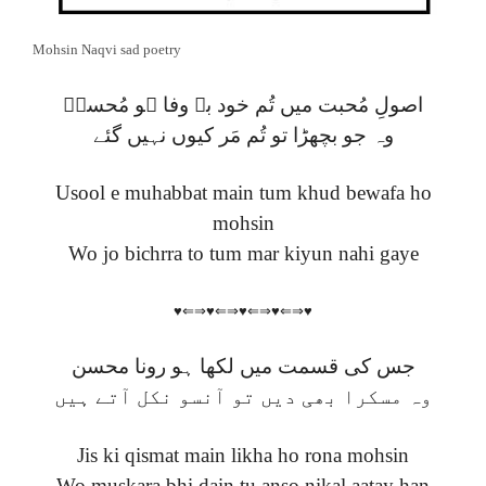
Mohsin Naqvi sad poetry
اصولِ مُحبت میں تُم خود بے وفا ہو مُحسنؔ
وہ جو بچھڑا تو تُم مَر کیوں نہیں گئے
Usool e muhabbat main tum khud bewafa ho
mohsin
Wo jo bichrra to tum mar kiyun nahi gaye
♥⇐⇒♥⇐⇒♥⇐⇒♥⇐⇒♥
جس کی قسمت میں لکھا ہو رونا محسن
وہ مسکرا بھی دیں تو آنسو نکل آتے ہیں
Jis ki qismat main likha ho rona mohsin
Wo muskara bhi dain tu anso nikal aatay han