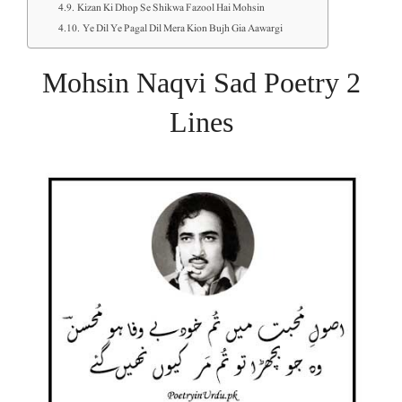
Kizan Ki Dhop Se Shikwa Fazool Hai Mohsin
Ye Dil Ye Pagal Dil Mera Kion Bujh Gia Aawargi
Mohsin Naqvi Sad Poetry 2
Lines