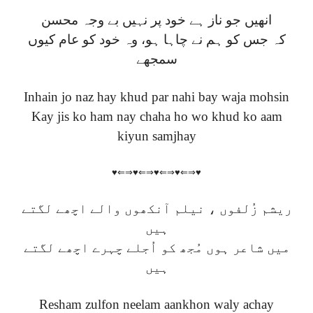
انھیں جو ناز ہے خود پر نہیں بے وجہ محسن
کہ جس کو ہم نے چاہا ہو، وہ خود کو عام کیوں
سمجھے
Inhain jo naz hay khud par nahi bay waja mohsin
Kay jis ko ham nay chaha ho wo khud ko aam
kiyun samjhay
♥⇐⇒♥⇐⇒♥⇐⇒♥⇐⇒♥
ریشم زُلفوں ، نیلم آنکھوں والے اچھے لگتے
ہیں
میں شاعر ہوں مُجھ کو اُجلے چہرے اچھے لگتے
ہیں
Resham zulfon neelam aankhon waly achay