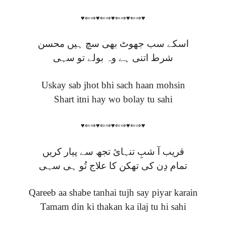
♥⇐⇒♥⇐⇒♥⇐⇒♥⇐⇒♥
اسکے سب جھوٹ بھی سچ ہیں محسن
شرط اتنی ہے وہ بولے تو سہی
Uskay sab jhot bhi sach haan mohsin
Shart itni hay wo bolay tu sahi
♥⇐⇒♥⇐⇒♥⇐⇒♥⇐⇒♥
قریب آ شبِ تنہائ تجھ سے پیار کریں
تمام دِن کی تھکن کا علاج تُو ہی سہی
Qareeb aa shabe tanhai tujh say piyar karain
Tamam din ki thakan ka ilaj tu hi sahi