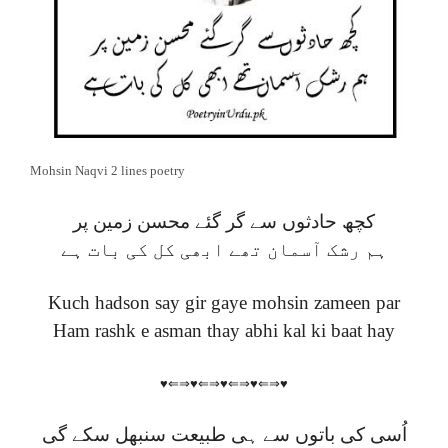
Mohsin Naqvi 2 lines poetry
کچھ حادثوں سے گر گئے محسن زمین پر
ہم رشک آسمان تھے ابھی کل کی بات ہے
Kuch hadson say gir gaye mohsin zameen par
Ham rashk e asman thay abhi kal ki baat hay
♥⇐⇒♥⇐⇒♥⇐⇒♥⇐⇒♥
اُسی کی باتوں سے ہی طبیعت سنبھل سکے گی