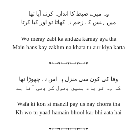
وہ میرے ضبط کا اندازہ کرنے آیا تھا
میں ہنس کے زخم نہ کھاتا تو اور کیا کرتا
Wo meray zabt ka andaza karnay aya tha
Main hans kay zakhm na khata tu aur kiya karta
♥⇐⇒♥⇐⇒♥⇐⇒♥⇐⇒♥
وفا کی کون سی منزل پہ اس نے چھوڑا تھا
کہ وہ تو یاد ہمیں بھول کر بھی آتا ہے
Wafa ki kon si manzil pay us nay chorra tha
Kh wo tu yaad hamain bhool kar bhi aata hai
♥⇐⇒♥⇐⇒♥⇐⇒♥⇐⇒♥