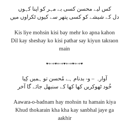
کس لیے محسن کسی بے مہر کو اپنا کہوں
دل کے شیشے کو کسی پتھر سے کیوں ٹکراوں میں
Kis liye mohsin kisi bay mehr ko apna kahon
Dil kay sheshay ko kisi pathar say kiyun takraon
main
♥⇐⇒♥⇐⇒♥⇐⇒♥⇐⇒♥
آوارہ – و- بدنام ہے مُحسن تو ہمیں کِیا
خُود ٹھوکریں کھا کھا کے سنبھل جائے گا آخر
Aawara-o-badnam hay mohsin tu hamain kiya
Khud thokarain kha kha kay sanbhal jaye ga
aakhir