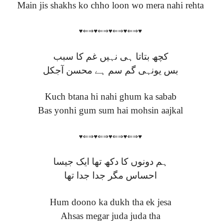
Main jis shakhs ko chho loon wo mera nahi rehta
♥⇐⇒♥⇐⇒♥⇐⇒♥⇐⇒♥
کچھ بتاتا ہی نہیں غم کا سبب
بس یونہی گم سم ہے محسن آجکل
Kuch btana hi nahi ghum ka sabab
Bas yonhi gum sum hai mohsin aajkal
♥⇐⇒♥⇐⇒♥⇐⇒♥⇐⇒♥
ہم دونوں کا دکھ تھا ایک جیسا
احساس مگر جدا جدا تھا
Hum doono ka dukh tha ek jesa
Ahsas megar juda juda tha