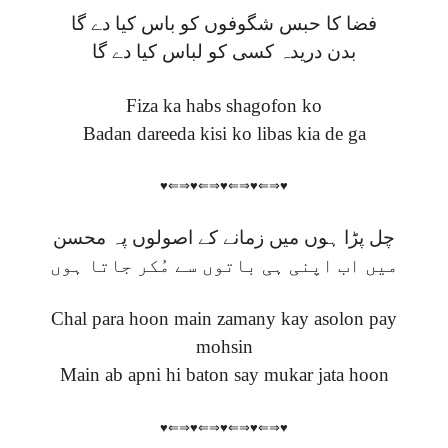
فضا کا حبس شگوفوں کو باس کیا دے گا
بدن دریدہ کسی کو لباس کیا دے گا
Fiza ka habs shagofon ko
Badan dareeda kisi ko libas kia de ga
♥⇐⇒♥⇐⇒♥⇐⇒♥⇐⇒♥
چل پڑا ہوں میں زمانے کے اصولوں پہ محسن
میں اب اپنی ہی باتوں سے مُکر جاتا ہوں
Chal para hoon main zamany kay asolon pay
mohsin
Main ab apni hi baton say mukar jata hoon
♥⇐⇒♥⇐⇒♥⇐⇒♥⇐⇒♥