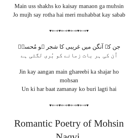
Main uss shakhs ko kaisay manaon ga muhsin
Jo mujh say rotha hai meri muhabbat kay sabab
♥⇐⇒♥⇐⇒♥⇐⇒♥⇐⇒♥
جن کے آنگن میں غریبی کا شجر ہو مُحسنؔ
اُن کی ہر بات زمانے کو بُری لگتی ہے
Jin kay aangan main ghareebi ka shajar ho
mohsan
Un ki har baat zamanay ko buri lagti hai
♥⇐⇒♥⇐⇒♥⇐⇒♥⇐⇒♥
Romantic Poetry of
Mohsin
Naqvi