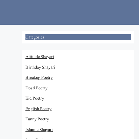
Skip
to
content
Categories
Attitude Shayari
Birthday Shayari
Breakup Poetry
Dosti Poetry
Eid Poetry
English Poetry
Funny Poetry
Islamic Shayari