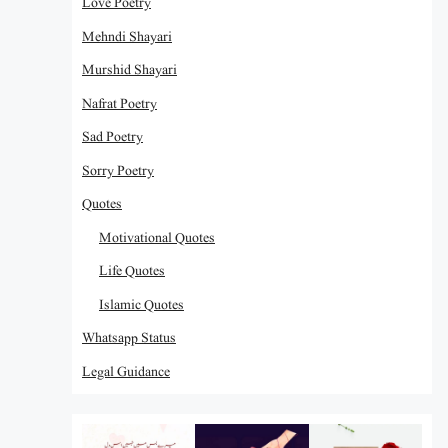
Love Poetry
Mehndi Shayari
Murshid Shayari
Nafrat Poetry
Sad Poetry
Sorry Poetry
Quotes
Motivational Quotes
Life Quotes
Islamic Quotes
Whatsapp Status
Legal Guidance