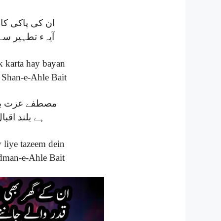
ان کی پاکی کا 
آیہء تطہیر سے
 karta hay bayan
y Shan-e-Ahle Bait
مصطفے عزت بڑھ
ہے بلند اقبا
 liye tazeem dein
dman-e-Ahle Bait