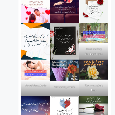
Heart touching
breakup shayari
Flowers poetry 2
Neend shayari urdu
Mafi poetry in urdu
lines