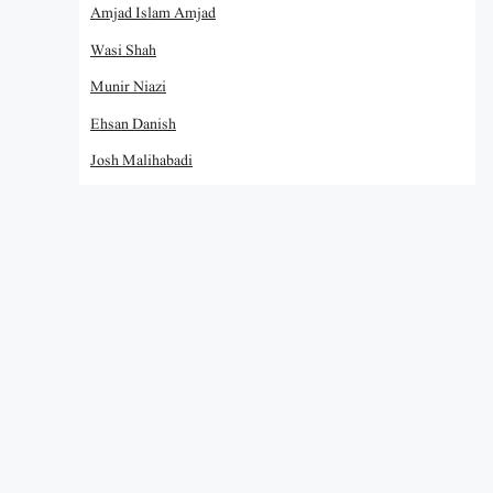
Amjad Islam Amjad
Wasi Shah
Munir Niazi
Ehsan Danish
Josh Malihabadi