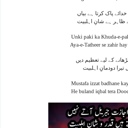
خدائے پاک کرتا ہے بیاں
 ظاہر ہے شانِ اہلبیت
Unki paki ka Khuda-e-pak
Aya-e-Tatheer se zahir ha
انے کے لیے تعظیم دیں
ل تیرا دودمانِ اہلبیت
Mustafa izzat badhane kay
He buland iqbal tera Doo