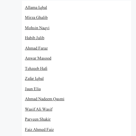
Allama Iqbal
Mirza Ghalib
Mohsin Naqvi
Habib Jalib
Ahmad Faraz
Anwar Masood
Tehzeeb Hafi
Zafar Iqbal
Jaun Elia
Ahmad Nadeem Qasmi
Wasif Ali Wasif
Parveen Shakir
Faiz Ahmed Faiz