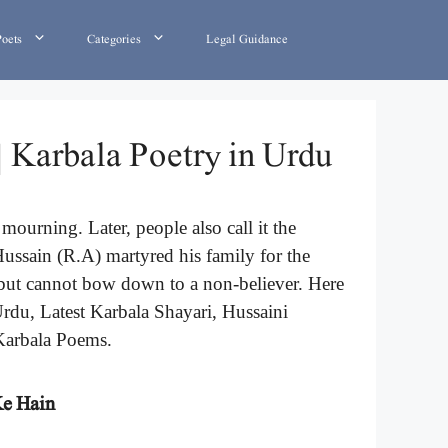
Poets
Categories
Legal Guidance
| Karbala Poetry in Urdu
ourning. Later, people also call it the
ussain (R.A) martyred his family for the
d but cannot bow down to a non-believer. Here
Urdu, Latest Karbala Shayari, Hussaini
Karbala Poems.
Ke Hain